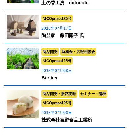
土の香工房 cotocoto
NICOpress125号
2015年07月17日
陶芸家 藤田陽子 氏
商品開発
助成金・広報相談会
NICOpress125号
2015年07月08日
Berries
商品開発・販路開拓
セミナー・講座
NICOpress125号
2015年07月06日
株式会社宮野食品工業所