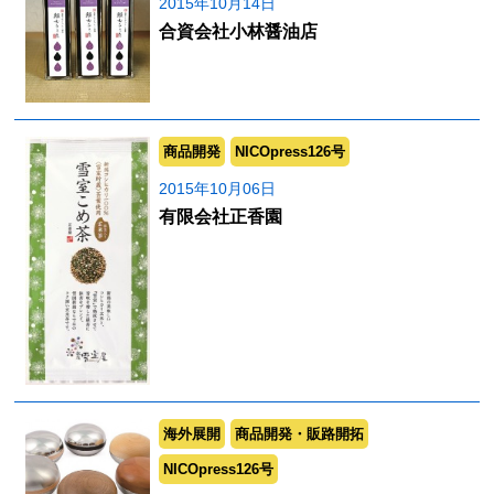
2015年10月14日
合資会社小林醤油店
商品開発
NICOpress126号
2015年10月06日
有限会社正香園
海外展開
商品開発・販路開拓
NICOpress126号