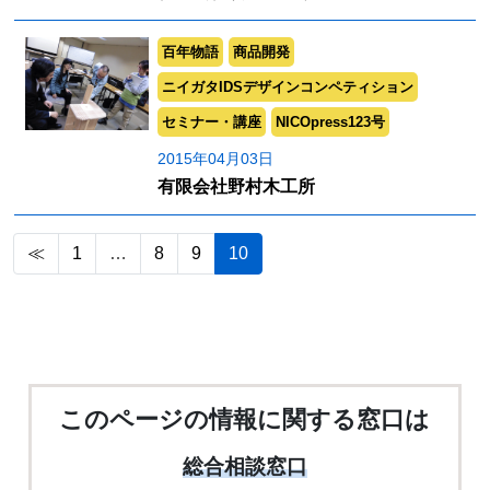
百年物語
商品開発
ニイガタIDSデザインコンペティション
セミナー・講座
NICOpress123号
2015年04月03日
有限会社野村木工所
≪
1
…
8
9
10
このページの情報に関する窓口は
総合相談窓口