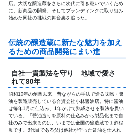
店。大切な醸造蔵をさらに次代に引き継いでいくため
に、新商品の開発、そしてブランディングに取り組み
始めた同社の挑戦の舞台裏を追った。
伝統の醸造蔵に新たな魅力を加え
るための商品開発にまい進
自社一貫製法を守り 地域で愛さ
れて80年
昭和10年の創業以来、昔ながらの手法で造る味噌・醤
油を製造販売している合資会社小林醤油店。特に醤油
は毎年1月に仕込み、1年かけて熟成させる製法を貫い
ている。「醤油造りを原料の仕込みから製品化まで自
社のみで出来るのは、いまでは全国の醸造蔵で１割程
度です。3代目である父は他社が作った醤油を仕入れ