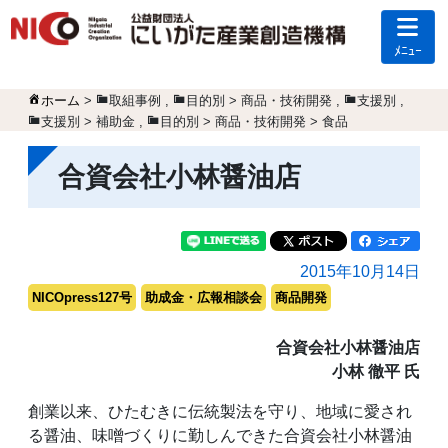
ﾒﾆｭｰ
ホーム
>
取組事例
,
目的別 > 商品・技術開発
,
支援別
,
支援別 > 補助金
,
目的別 > 商品・技術開発 > 食品
合資会社小林醤油店
2015年10月14日
NICOpress127号
助成金・広報相談会
商品開発
合資会社小林醤油店
小林 徹平 氏
創業以来、ひたむきに伝統製法を守り、地域に愛され
る醤油、味噌づくりに勤しんできた合資会社小林醤油