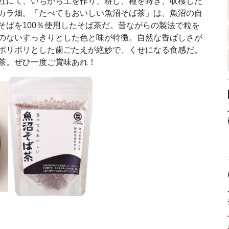
社にて、いちから土を作り、耕し、種を蒔き、収穫した
カラ畑。「たべてもおいしい魚沼そば茶」は、魚沼の自
そばを100％使用したそば茶だ。昔ながらの製法で粒を
のないすっきりとした色と味が特徴。自然な香ばしさが
ポリポリとした歯ごたえが絶妙で、くせになる食感だ。
茶。ぜひ一度ご賞味あれ！