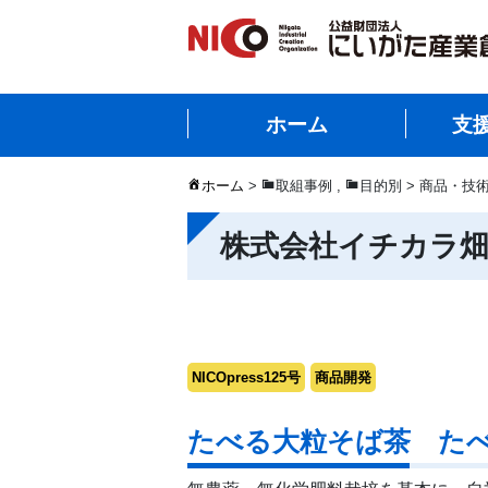
ホーム
支
ホーム
>
取組事例
,
目的別 > 商品・技
株式会社イチカラ
NICOpress125号
商品開発
たべる大粒そば茶 た