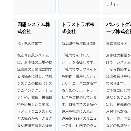
します。
四恩システム株
トラストラボ株
バレットグ
式会社
式会社
ープ株式会
福岡県久留米市
新潟県中魚沼郡津南町
東京都渋谷区
私たち四恩システム
「社内で制作した
お客様の要望を
は、お客様の工場や物
い！」を応援します。
けて、システム
流倉庫の自動化に関す
「社内でウェブサイト
一から構築する
るお悩みに対し、情報
を制作・運用したい」
託開発業務を行
システムの構築（シス
というニーズに対応す
ております。
テムインテグレーショ
るためのサポートサー
ご予算に応じて
ン）や、電気・機械技
ビスをご提供していま
適なシステムを
術を応用した自動化
す。自社内での更新や
定し、稼働後の
（メカトロニクス）な
運用を視野に入れた
用保守も対応。
どの観点から、さまざ
WordPressへのリニュ
食、小売、理美
まな解決方法をご提案
ーアル、社内でのウェ
などの店舗型ビ