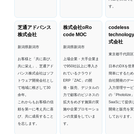
す。
芝通アドバンス
株式会社oRo
codeless
株式会社
code MOC
technolog
式会社
新潟県新潟市
新潟県新潟市
東京都千代田区
お客様と「共に喜び、
上場企業・大手企業ま
共に栄え」、芝通アド
で950社以上に導入さ
日本のDXを世
バンス株式会社はソフ
れているクラウド
簡単にするため
トウェア開発会社とし
ERP「ZAC」の開
自社開発のデー
て地域に根ざして30
発・販売、
デジタルの
入力管理サービ
余年。
力で顧客のビジネスの
の「Photolize
これからもお客様の信
拡大をめざす施策の実
SaaSにて提供
頼を第一に考え共に喜
施や企業プロモーショ
開発と販売を実
び、共に成長すること
ンの支援をしていま
しております。
を志します。
す。