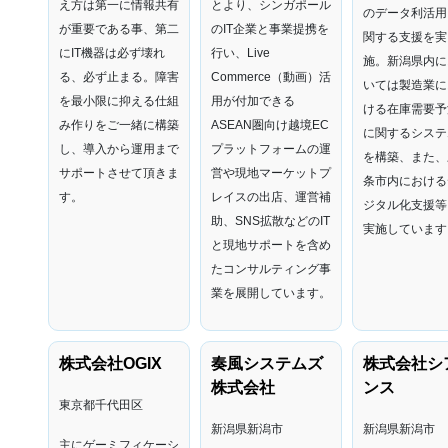
え方は第一に情報共有
とより、シンガポール
のデータ利活用
が重要である事、第二
のIT企業と事業提携を
関する支援を実
にIT機器は必ず壊れ
行い、Live
施。新潟県内に
る、必ず止まる。障害
Commerce（動画）活
いては製造業に
を最小限に抑える仕組
用が付加できる
ける在庫需要予
み作りをご一緒に構築
ASEAN圏向け越境EC
に関するシステ
し、導入から運用まで
プラットフォームの運
を構築、また、
サポートさせて頂きま
営や現地マーケットプ
条市内における
す。
レイスの出店、運営補
ジタル化支援等
助、SNS拡散などのIT
実施しています
と現地サポートを含め
たコンサルティング事
業を展開しています。
株式会社OGIX
奏風システムズ
株式会社シ
株式会社
ンス
東京都千代田区
新潟県新潟市
新潟県新潟市
主にゲーミフィケーシ