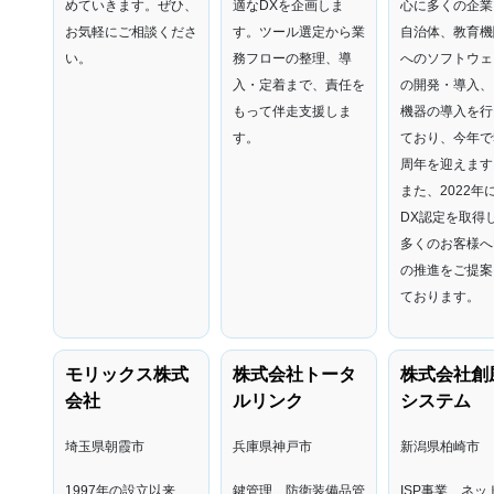
めていきます。ぜひ、
適なDXを企画しま
心に多くの企業
お気軽にご相談くださ
す。ツール選定から業
自治体、教育機
い。
務フローの整理、導
へのソフトウェ
入・定着まで、責任を
の開発・導入、I
もって伴走支援しま
機器の導入を行
す。
ており、今年で
周年を迎えます
また、2022年
DX認定を取得
多くのお客様へ
の推進をご提案
ております。
モリックス株式
株式会社トータ
株式会社創
会社
ルリンク
システム
埼玉県朝霞市
兵庫県神戸市
新潟県柏崎市
1997年の設立以来、
鍵管理、防衛装備品管
ISP事業、ネッ