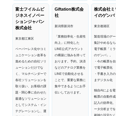
富士フイルムビ
Giftation株式会
株式会社ミ
ジネスイノベー
社
イのゲンバ
ションジャパン
新潟県新潟市
東京都港区
株式会社
「業務効率化・生産性
製造現場のデー
東京都江東区
向上」に特化した
集計やめるならA
ペーパーレス化やコミ
LINE公式アカウント
電子帳票「ミラ
ュニケーション改革を
の構築に強みを持って
のゲンバ」。
進めるための自社ソリ
おります。予約、決済
・今の帳票を自
ューションだけでな
などのアナログ業務を
で電子帳票化
く、マルチベンダーで
LINEで自動化させる
・手書き入力の
各社ソリューションを
ことで、重要な業務に
まデジタル化
取り扱い、お客様の課
集中できるようにお手
独自AIによる電
題・関心事に合わせた
伝いしております。
帳票の自動作成
最適なソリューション
記入の効率化、
としてシステム・イン
ータ分析までを
テグレーションし、運
複雑な設定なく