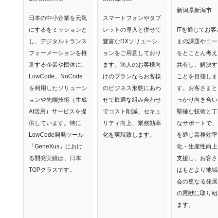
新潟県新潟市
日本の中小企業を元気
スマートフォンやタブ
にするをミッションと
レットの導入と併せて
ITを通じてお客
し、デジタルトランス
豊富なDXソリューシ
まの課題やニー
フォーメーションを推
ョンをご用意しており
をとことん考え
進する企業や団体に、
ます。法人のお客様向
共有し、解決す
LowCode、NoCode
けのプランならお客様
ことを目指しま
を利用したソリューシ
のビジネス形態にあわ
す。お客さまと
ョンや先端技術（生成
せて最適な組み合わせ
っかり向き合い
AI活用）サービスを提
でコスト削減、セキュ
堅確な技術と丁
供しています。特に
リティ向上、業務効率
なサポートで、I
LowCode開発ツール
化を実現致します。
を通じ業務効率
「GeneXus」におけ
化・生産性向上
る開発実績は、日本
支援し、お客さ
TOPクラスです。
はもとより地域
会の更なる発展
の貢献に取り組
ます。