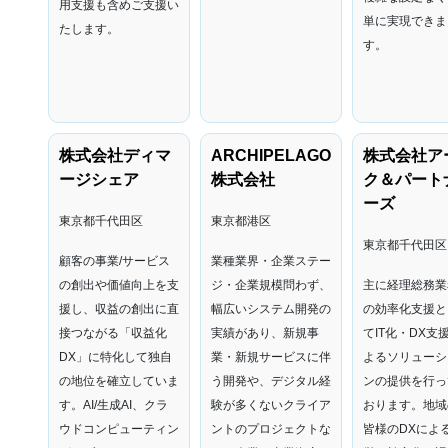
用支援も含めご支援い
単に実現できま
たします。
す。
株式会社ディマ
ARCHIPELAGO
株式会社ア
ージシェア
株式会社
ク＆パート
ーズ
東京都千代田区
東京都港区
東京都千代田区
顧客の事業/サービス
業種業界・企業ステー
の創出や価値向上を支
ジ・企業規模問わず、
主に経理総務業
援し、収益の創出に直
幅広いシステム開発の
の効率化支援と
接つながる「収益化
実績があり、新規事
てIT化・DX支
DX」に特化して独自
業・新規サービスに伴
よるソリューシ
の地位を確立していま
う開発や、デジタル経
ンの提供を行っ
す。
AI/生成AI、クラ
験が多くないクライア
おります。地域
ウドコンピューティン
ントのプロジェクトな
皆様のDXによ