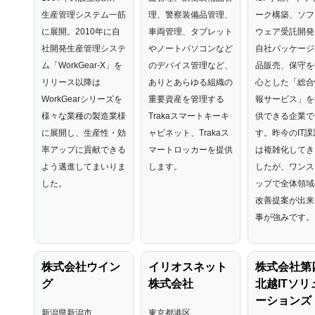
生産管理システム一筋
理、警察装備品管理、
ーク構築、ソフ
に展開。2010年に自
車両管理、タブレット
ウェア受託開発
社開発生産管理システ
やノートパソコンなど
自社パッケージ
ム「WorkGear-X」を
のデバイス管理など、
品販売、保守を
リリース以降は
ありとあらゆる組織の
心とした「総合
WorkGearシリーズを
重要資産を管理する
報サービス」を
様々な業種の製造業様
Trakaスマートキーキ
供できる企業で
に展開し、生産性・効
ャビネット、Trakaス
す。昨今のIT課
率アップに貢献できる
マートロッカーを提供
は複雑化してき
よう邁進してまいりま
します。
したが、ワンス
した。
ップで全体領域
改善提案が出来
事が強みです。
株式会社ウイン
イリオスネット
株式会社第
グ
株式会社
北越ITソリ
ーションズ
新潟県新潟市
東京都港区