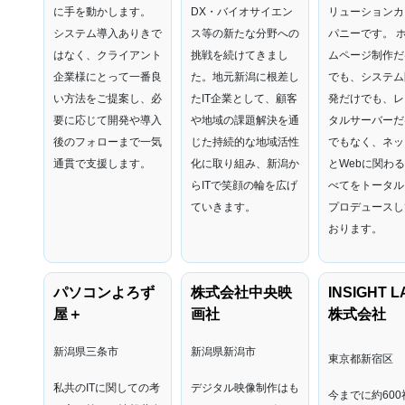
に手を動かします。
DX・バイオサイエン
リューションカ
システム導入ありきで
ス等の新たな分野への
パニーです。 
はなく、クライアント
挑戦を続けてきまし
ムページ制作だ
企業様にとって一番良
た。地元新潟に根差し
でも、システム
い方法をご提案し、必
たIT企業として、顧客
発だけでも、レ
要に応じて開発や導入
や地域の課題解決を通
タルサーバーだ
後のフォローまで一気
じた持続的な地域活性
でもなく、ネッ
通貫で支援します。
化に取り組み、新潟か
とWebに関わ
らITで笑顔の輪を広げ
べてをトータル
ていきます。
プロデュースし
おります。
パソコンよろず
株式会社中央映
INSIGHT L
屋＋
画社
株式会社
新潟県三条市
新潟県新潟市
東京都新宿区
私共のITに関しての考
デジタル映像制作はも
今までに約600