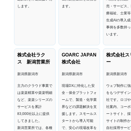
します。
ます。
売・サービス、
療福祉、士業等
生成AIの導入成
事例を多数持っ
います。
株式会社ラク
GOARC JAPAN
株式会社ス
ス 新潟営業所
株式会社
ー
新潟県新潟市
新潟県新潟市
新潟県新潟市
主力のクラウド事業で
現場DXに特化した安
ウェブ制作に強
は楽楽精算や楽楽明細
全・保全プラットフォ
をもつデザイン
など、楽楽シリーズの
ームで、製造・化学業
社です。ロゴや
サービスを累計
界などの課題解決を支
社案内、コーポ
83,000社以上に提供
援します。スモールス
ートサイト、採
してきました。
タートから導入可能
サイトの制作か
新潟営業所では、各種
で、安心の現場改革を
自社採用サービ