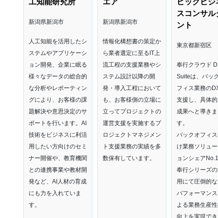
工知能研究所
エア
ビックビジ
スコンサル
新潟県新潟市
新潟県新潟市
ント
人工知能を活用したシ
情報化構想書の策定か
東京都新宿区
ステムやアプリケーシ
ら業者選定に至るIT上
ョン開発、企業に眠る
流工程の支援業務やシ
奉行クラウド D
様々なデータの総合的
ステム設計以降の開
Suiteは、バッ
な分析やレポーティン
発・導入工程において
フィス業務のD
グにより、お客様の課
も、お客様側の立場に
支援し、具体的
題解決や意思決定のサ
立ってプロジェクトの
成果へと導きま
ポートを行います。
AI
運営支援を実施するプ
す。
技術をビジネスに利活
ロジェクトマネジメン
バックオフィス
用したい方向けのセミ
ト支援業務の実績を多
け業務ソリュー
ナー開催や、教育機関
数保有しています。
ョンシェアNo.
との連携事業や教材開
奉行シリーズの
発など、AI人材の育成
用にて圧倒的な
にも力を入れていま
パフォーマンス
す。
よる業務生産性
向上を実現でき