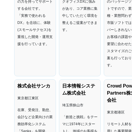
の力を持ってサポート
クオフィスDXに強み
のパッケージソ
する会社です。
があり、コア業務に集
トですので、業
「実務で使われる
中していただく環境を
種・業態問わず
DX」を念頭に、体験
整えるご提案ができま
市販ソフトでは
(スモールサクセス)を
す。
バーしきれない
重視した開発・運用支
お客様の課題や
援を行っています。
要望に合わせた
スタマイズのご
案も行っており
す。
株式会社サンカ
日本情報システ
Crowd Pow
ム株式会社
Partners
東京都江東区
会社
埼玉県狭山市
在庫、受発注、勤怠、
東京都港区
会計など企業向けの業
「創造と挑戦」をテー
務効率化システム
マに1974年にスター
リモート人材を
「Sanka」を開発。
トし、地域のお客様を
用した事業開発