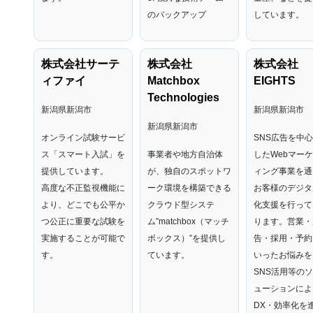
のバックアップ
しています。
株式会社サーテ
株式会社
株式会社
ィファイ
Matchbox
EIGHTS
Technologies
新潟県新潟市
新潟県新潟市
新潟県新潟市
オンライン試験サービ
SNS広告を中
ス「スマート入試」を
事業者や地方自治体
したWebマー
提供しています。
が、独自のスポットワ
ィング事業を通
高度な不正監視機能に
ーク環境を構築できる
お客様のデジタ
より、どこでも公平か
クラウド型システ
化支援を行って
つ公正に重要な試験を
ム”matchbox（マッチ
ります。営業・
実施することが可能で
ボックス）”を提供し
告・採用・予約
す。
ています。
いったお悩みを
SNS活用等の
ューションによ
DX・効率化を