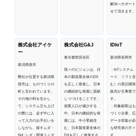
解決へサポート
せて頂きます。
株式会社アイケ
株式会社G&J
IDIoT
ー
東京都世田谷区
新潟県長岡市
新潟県燕市
我々のビジョンは、日
・IoTシステム
弊社が位置する新潟県
本の製造業全体のDX
ード、ソフト含
燕市は、ものづくりの
を正しく推進し、日本
む）の受託開発
町と言われています。
の継続的な発展に貢献
販売が主事業で
その地の利を生かし
しつづけることです。
す。
て、システム立ち上げ
就業人口が減少する
・対象顧客はも
の際には、必ず中に入
中、日本の継続的な発
づくり企業、広
って入力のお手伝いを
展には、中小零細含
データ収集が必
しながら、探すムダ・
む、日本製造業全体の
な研究者の方々
悩むムダ・間違うムダ
DXを正しく推進する
す。