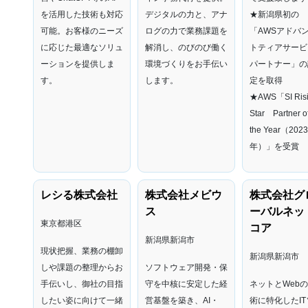
を活用した技術も対応
デジタ
ルの力と、アナ
★新潟県初の
可能。お客様のニーズ
ログの力で業務課題を
「AWSアドバ
に応じた最適なソリュ
解消し、のびのび働く
トティアサービ
ーションを提供しま
環境づくりをお手伝い
パートナー」の
す。
します。
定を取得
★AWS「SI Ris
Star Partner o
the Year（202
年）」を受賞
レシる株式会社
株式会社メビウ
株式会社グ
ス
ーバルネッ
東京都港区
コア
新潟県新潟市
現状把握、業務の棚卸
新潟県新潟市
しや課題の整理からお
ソフトウェア開発・保
手伝いし、御社の目指
守を中核に安定した経
ネットとWeb
したい姿に向けて一緒
営基盤を築き、AI・
術に特化したIT