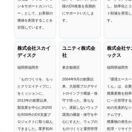
ン＆サポートカンパニ
様のDX推進を長期的
し、効率化とコ
ー」として、お客様の
にサポートいたしま
ト削減を実現し
価値を創造することを
す。
す。
目指しています。
株式会社スカイ
ユニティ株式会
株式会社サ
ディスク
社
ックス
福岡県福岡市
東京都港区
福岡県福岡市
「ものづくりを、もっ
2004年9月の創業以
「環境エース一
とクリエイティブに」
来、大規模ブログサイ
くん」は、企業
をミッションに、
トのインフラ構築・保
廃棄業務を効率
2013年の創業以来、
守で培った、落ちな
に一元管理する
製造業を中心に約200
い、遅延しないウェブ
めの先進的なシ
社/500件のDX支援プ
環境の構築・保守を中
テムです。
ロジェクトに取り組ん
心にすえた、ウェブの
廃棄物の発生か
できました。業界初AI
ものづくりと運用管理
処理・リサイク