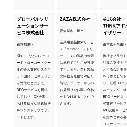
グローバルソリ
ZAZA株式会社
株式会社
ューションサー
THNKアド
愛知県名古屋市
ビス株式会社
イザリー
産業用製品検索サービ
東京都港区
東京都千代田区
ス「Metoree（メトリ
Kintoneなどのノーコ
ー）」
での製品の検索
弊社はクラウド
ード・ローコードツー
は無料でご利用が可能
計導入支援を得
ルの導入支援やスクラ
です。
また、自社製品
とする会計事務
ッチ開発、セキュリテ
の掲載も無償で対応可
を母体としてお
ィ対策などに加え、
能で、ユーザーからの
り、経理DXコ
BPOサービスも提供
お見積りやお問い合わ
ルティング、経
しており、DX推進に
せを受け取ることがで
BPOサービス
おける様々な課題解決
きます。
務支援サービス
をワンストップでサポ
IPO支援サービ
ートします。​
を始めとする各
コンサルティン