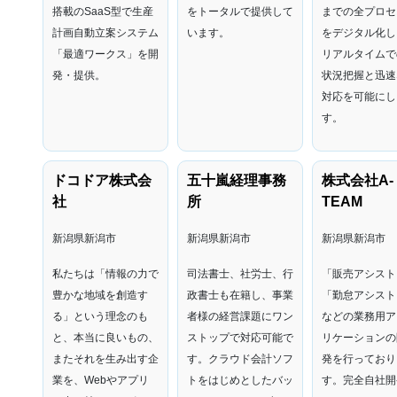
搭載のSaaS型で生産
をトータルで提供して
までの全プロセ
計画自動立案システム
います。
をデジタル化し
「最適ワークス」を開
リアルタイムで
発・提供。
状況把握と迅速
対応を可能にし
す。
ドコドア株式会
五十嵐経理事務
株式会社A-
社
所
TEAM
新潟県新潟市
新潟県新潟市
新潟県新潟市
私たちは「情報の力で
司法書士、社労士、行
「販売アシスト
豊かな地域を創造す
政書士も在籍し、事業
「勤怠アシスト
る」という理念のも
者様の経営課題にワン
などの業務用ア
と、本当に良いもの、
ストップで対応可能で
リケーションの
またそれを生み出す企
す。クラウド会計ソフ
発を行っており
業を、Webやアプリ
トをはじめとしたバッ
す。完全自社開