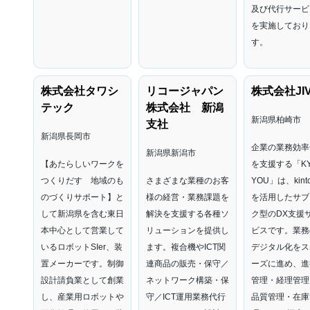
及び代行サービ
を実施しており
す。
株式会社タワシ
リコージャパン
株式会社JI
テック
株式会社 新潟
新潟県柏崎市
支社
新潟県長岡市
企業の業務効率
新潟県新潟市
【あたらしいワークを
を支援する「KY
つくりだす 地域のも
さまざまな業種のお客
YOU」は、kint
のづくりサポート】と
様の経営・業務課題を
を活用したサブ
して新潟県を含む東日
解決を支援する各種ソ
ク型のDX支援
本中心として営業して
リューションを提供し
ビスです。業務
いるロボットSIer、装
ます。複合機やICT関
デジタル化をス
置メーカーです。制御
連商品の販売・保守／
ーズに進め、進
設計請負業として創業
ネットワーク構築・保
管理・経理管理
し、産業用ロボットや
守／ICT運用業務代行
品質管理・在庫