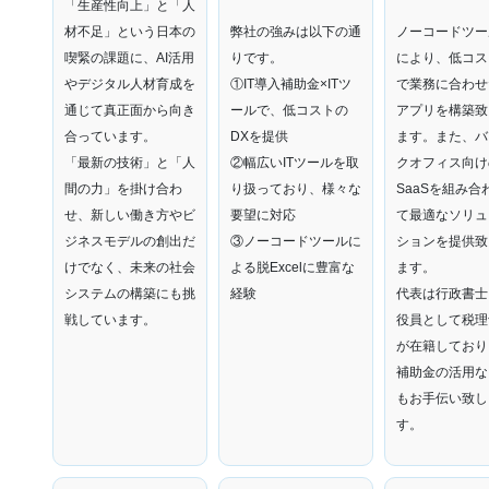
「生産性向上」と「人
材不足」という日本の
弊社の強みは以下の通
ノーコードツー
喫緊の課題に、AI活用
りです。
により、低コス
やデジタル人材育成を
①IT導入補助金×ITツ
で業務に合わせ
通じて真正面から向き
ールで、低コストの
アプリを構築致
合っています。
DXを提供
ます。また、バ
「最新の技術」と「人
②幅広いITツールを取
クオフィス向け
間の力」を掛け合わ
り扱っており、様々な
SaaSを組み合
せ、新しい働き方やビ
要望に対応
て最適なソリュ
ジネスモデルの創出だ
③ノーコードツールに
ションを提供致
けでなく、未来の社会
よる脱Excelに豊富な
ます。
システムの構築にも挑
経験
代表は行政書士
戦しています。
役員として税理
が在籍しており
補助金の活用な
もお手伝い致し
す。