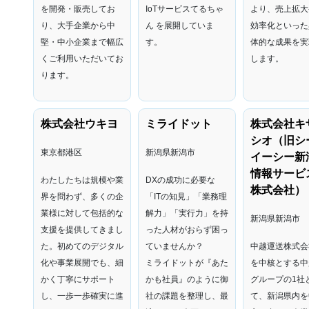
を開発・販売してお
IoTサービスてるちゃ
より、売上拡大
り、大手企業から中
ん を展開していま
効率化といった
堅・中小企業まで幅広
す。
体的な成果を実
くご利用いただいてお
します。
ります。
株式会社ウキヨ
ミライドット
株式会社キ
シオ（旧シ
東京都港区
新潟県新潟市
イーシー新
情報サービ
わたしたちは規模や業
DXの成功に必要な
株式会社）
界を問わず、多くの企
「ITの知見」「業務理
業様に対して包括的な
解力」「実行力」を持
新潟県新潟市
支援を提供してきまし
った人材がおらず困っ
た。初めてのデジタル
ていませんか？
中越運送株式会
化や事業展開でも、細
ミライドットが『あた
を中核とする中
かく丁寧にサポート
かも社員』のように御
グループの1社
し、一歩一歩確実に進
社の課題を整理し、最
て、新潟県内を