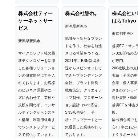
株式会社ティー
株式会社語れ。
株式会社い
ケーネットサー
はらTokyo
新潟県新潟市
ビス
東京都中央区
地域から新たなブラン
新潟県新潟市
ドを作り、社会を前進
越境EC・オン
マイクロソフト社の最
させる希望をつくる。
ンB2B開拓の支
新テクノロジーを活用
2021年にBSN新潟放
が専門。
した各種ソリューショ
送からスピンオフして
200社以上の支
ンの研究開発に力を入
できたブランディング
実績！全国の中
れております。お客様
会社。ブランド開発・
企業・個人事業
のビジネス課題やニー
戦略策定、クリエイテ
さまのオンライ
ズに合わせて、業種や
ィブ制作、プロモーシ
海外展開・輸出
規模を問わず、コンサ
ョン設計（web広告、
越境ECを伴走
ルティングからシステ
SNS広告等）、分
援。
ム構築、利活用促進ま
析・アップデートと一
輸出初心者でも
でワンストップサービ
気通貫した業務を行っ
心♪丁寧にわか
スで提供しています。
ております。
すくサポートい