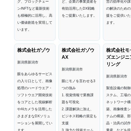
グ、ブロックチェー
ど、企業の事業資産を
営の効率化や課
ン/NFTなど最新技術
有効活用したDX戦略
の解決のための
も積極的に活用し、高
をご提案いたします。
援をご提供いた
い価値創造を実現して
ます。
います。
株式会社ガゾウ
株式会社ガゾウ
株式会社モ
AX
ズエンジニ
新潟県新潟市
リング
新潟県新潟市
眼をあらゆるサービス
新潟県新潟市
の入り口として、画像
眼にモノを言わせる3
処理のハードウエア・
つの強み
製造設備の制御
ソフトウエア開発技術
1. 視覚情報で業務課
ステム、工場のI
をコアとした視線解析
題を可視化
ネットワーク構
やAIカメラを活用した
2. 課題解決に加え、
築、画像検査シ
さまざまなDXソリュ
ビジネス戦略の策定も
テムの構築、部
ーションを展開してい
支援
品・治具の試作
ます。
3. 強力な技術チーム
量産、などを提