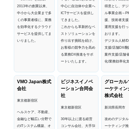
2013年の創業以来、
中心に自治体や企業へ
得意とし、デジ
中小から大企業まで多
ICTサービスを提供し
ル事業企画～P
くの事業者様に、業務
てきました。
援、技術者支援
を効率化するクラウド
これからも革新的なベ
運用支援を行っ
サービスを提供してま
ストソリューションを
おります。
いりました。
作り出す挑戦を続け、
デジタル人材/D
お客様の競争力を高め
支援/
店舗DX/
翻
る業務DX推進をサポ
案件支援/店舗
ートいたします。
化/業務効率化
VMO Japan株式
ビジネスイノベ
グローカル
会社
ーション合同会
ーケティン
社
株式会社
東京都新宿区
東京都新宿区
新潟県長岡市
ヘルスケア、不動産、
金融など幅広い分野で
30年以上に渡る経営
攻めのデジタル
のITシステム構築、オ
コンサル会社、大手SI
ーケティング推