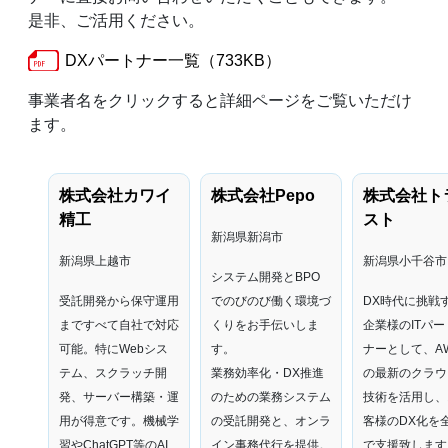
是非、ご活用ください。
DXパートナー一覧（733KB）
事業者名をクリックすると詳細ページをご覧いただけ
ます。
株式会社カワイ
株式会社Pepo
株式会社ト
精工
スト
新潟県新潟市
新潟県上越市
新潟県小千谷市
システム開発とBPO
受託開発から保守運用
でのびのび働く環境づ
DX時代に挑戦
まですべて自社で対応
くりをお手伝いしま
企業様のITパー
可能。特にWebシス
す。
ナーとして、A
テム、スクラッチ開
業務効率化・DX推進
の最新のクラウ
発、サーバー構築・運
のための業務システム
技術を活用し、
用が得意です。機械学
の受託開発と、オンラ
客様のDX化を
習やChatGPT等のAI
イン事務代行を提供。
で支援致します