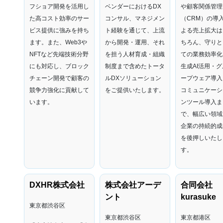
フショア開発を活用し
ベンダーにおけるDX
や顧客関係管理
た高コスト効率のサー
コンサル、マネジメン
（CRM）の導
ビス提供に強みを持ち
ト経験を通じて、上流
よる売上拡大は
ます。また、Web3や
から開発・運用、それ
ちろん、守りと
NFTなど先端技術分野
を担う人材育成・組織
ての業務効率化
にも対応し、ブロック
制度まで含めたトータ
生成AI活用・グ
チェーン開発で顧客の
ルDXソリューション
ープウェア導入
競争力強化に貢献して
をご提供いたします。
コミュニケーシ
います。
ンツール導入ま
で、幅広い領域
企業の持続的成
を後押しいたし
す。
DXHR株式会社
株式会社アーデ
合同会社
ント
kurasuke
東京都渋谷区
東京都渋谷区
東京都港区