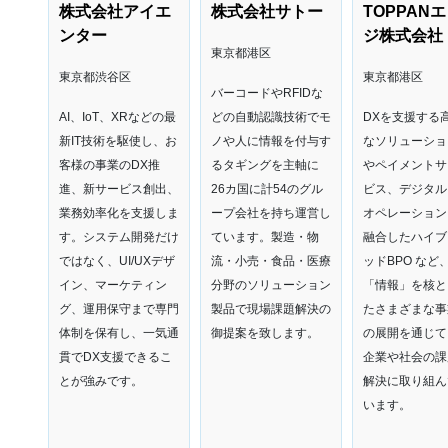
株式会社アイエ
株式会社サトー
TOPPAN
ンター
ジ株式会社
東京都港区
東京都渋谷区
東京都港区
バーコードやRFIDな
AI、IoT、XRなどの最
どの自動認識技術でモ
DXを支援する
新IT技術を駆使し、お
ノや人に情報を付与す
なソリューショ
客様の事業のDX推
るタギングを主軸に
やペイメントサ
進、新サービス創出、
26カ国に計54のグル
ビス、デジタル
業務効率化を支援しま
ープ会社を持ち運営し
オペレーション
す。システム開発だけ
ています。製造・物
融合したハイブ
ではなく、UI/UXデザ
流・小売・食品・医療
ッドBPO など
イン、マーケティン
分野のソリューション
「情報」を核と
グ、運用保守まで専門
製品で現場課題解決の
たさまざまな事
体制を保有し、一気通
御提案を致します。
の展開を通じて
貫でDX支援できるこ
企業や社会の課
とが強みです。
解決に取り組ん
います。