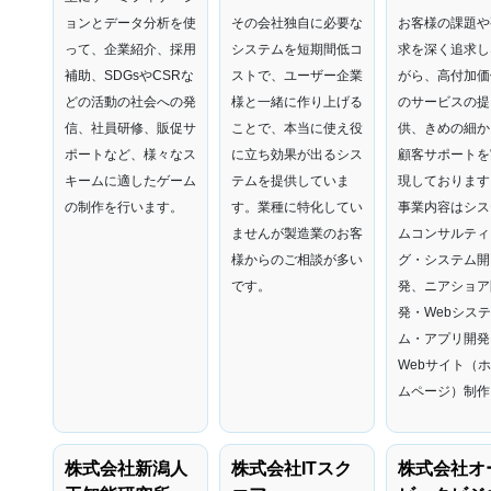
ョンとデータ分析を使
その会社独自に必要な
お客様の課題や
って、企業紹介、採用
システムを短期間低コ
求を深く追求し
補助、SDGsやCSRな
ストで、ユーザー企業
がら、高付加価
どの活動の社会への発
様と一緒に作り上げる
のサービスの提
信、社員研修、販促サ
ことで、本当に使え役
供、きめの細か
ポートなど、様々なス
に立ち効果が出るシス
顧客サポートを
キームに適したゲーム
テムを提供していま
現しております
の制作を行います。
す。業種に特化してい
事業内容はシス
ませんが製造業のお客
ムコンサルティ
様からのご相談が多い
グ・システム開
です。
発、ニアショア
発・Webシス
ム・アプリ開発
Webサイト（
ムページ）制作
株式会社新潟人
株式会社ITスク
株式会社オ