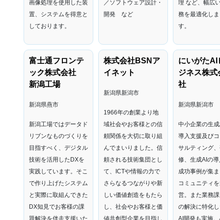
画像処理を使用した装
／ソフトウェア設計・
理 など、幅広
置、システムを得意と
開発 など
務を最適化しま
しております。
す。
富士通フロンテ
株式会社BSNア
にいがたAI
ック株式会社
イネット
ジネス株式
新潟工場
社
新潟県新潟市
新潟県燕市
新潟県新潟市
1966年の創業より地
新潟工場ではデータド
域社会やお客様との信
中小企業の生成A
リブンなものづくりを
頼関係を大切に取り組
導入支援及びコ
目指すべく、デジタル
んでまいりました。信
サルティング、
技術を活用したDXを
頼される技術集団とし
修、生成AIの導
実践しています。そこ
て、ICTや情報の力で
成功事例が集ま
で作り上げたシステム
さらなるつながりや新
コミュニティを
と実際に取組んできた
しい価値創造をもたら
営。また業務課
DX知見でお客様の課
し、社会やお客様と価
の解決に特化し
題解決を伴走支援いた
値共創型企業を目指し
AI開発も実施。