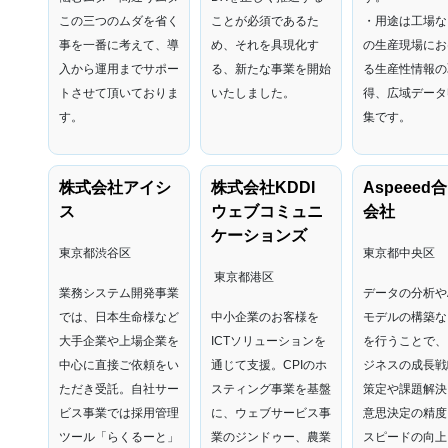
この三つのムダを省く
ことが必須であるた
・用途は工場な
事を一番に考えて、導
め、それを具現化す
の生産現場にお
入から運用までサポー
る、新たな事業を開始
る生産性情報の
トさせて頂いておりま
いたしました。
得、広域データ
す。
集です。
株式会社アイシ
株式会社KDDI
Aspeeed
ス
ウェブコミュニ
会社
ケーションズ
東京都渋谷区
東京都中央区
東京都港区
業務システム開発事業
データの分析やA
では、日本生命様など
中小企業のお客様を
モデルの構築な
大手企業や上場企業を
ICTソリューションを
を行うことで、
中心に直接ご依頼をい
通じて支援。CPIのホ
ジネスの成長戦
ただき受託。自社サー
スティング事業を基盤
策定や課題解決
ビス事業では採用管理
に、ウェブサービス事
意思決定の精度
ツール「らくるーと」
業のジンドゥー、農業
スピードの向上