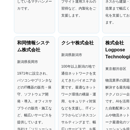
しているマテハンメー
ブサイト運用スキルの
ネスから建築・
カです。
習得など、内製化をご
造業まで幅広く
支援します。
化を支援してお
ます。
和同情報システ
クシヤ株式会社
株式会社
ム株式会社
Logpose
新潟県新潟市
Technolog
新潟県長岡市
100年以上新潟の地で
東京都渋谷区
1971年に設立され、
通信ネットワークを支
パソコンやプリンタな
えてきたパイオニア企
物流業界の課題
どのIT機器の販売・保
業です。最適なネット
解決する最先端
守、ソフトウェア開
ワーク環境の構築・運
テクノロジー企
発・導入、オフィスサ
用、セキュリティ対策
です。AIを活用
プライの販売・施工な
などを支援し、ITイン
た自動配車シス
ど、幅広いサービスを
フラからビジネスコン
ムや物流ネット
提供しています。
サルティングまで、幅
ーク最適化のソ
当社は「ソリューショ
広いサービスで、お客
ューションを提