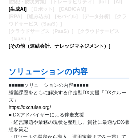
[防犯・防災対策] [トレーサビリティ]
[IoT]
[AI]
[生成AI]
[ロボット] [CAD/CAM]
[RPA]
[組み込み]
[モバイル]
[データ分析]
[クラ
ウドサービス（SaaS）]
[クラウドサービス（PaaS）]
[クラウドサービス
（IaaS）]
[その他（連結会計、ナレッジマネジメント）]
ソリューションの内容
■■■■■ソリューションの内容■■■■■
経営課題をともに解決する伴走型DX支援「DXクルー
ズ」
https://dxcruise.org/
■ DXアドバイザーによる伴走支援
・経営課題や業務の現状を整理し、貴社に最適なDX構
想を策定
・ITツールの選定から導入、運用定着までを一貫して