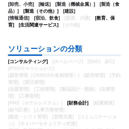
[卸売、小売] [輸送]
[製造（機械金属）]
[製造（食
品）]
[製造（その他）]
[建設]
[情報通信]
[宿泊、飲食]
[医療、介護]
[教育、保
育]
[生活関連サービス]
[その他
]
ソリューションの分類
[コンサルティング]
[ホームページ]
[SNS]
[EC]
[POS/キャッシュレス]
[顧客管理（CRM/SFA/名刺管理）]
[販売管理]
[予約
管理]
[受注管理]
[品質管理]
[工程管理]
[製品設計・
開発
]
[在庫管
理]
[工事管理]
[PMS（ホテルシステム）]
[財務会計]
[経費精算]
[給与計算]
[人事労務管理]
[勤怠・シフト管理]
[営業支援]
[コミュニケーショ
ン]
[サイバーセキュリティ対策]