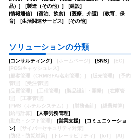
品）] [製造（その他）] [建設]
[情報通信] [宿泊、飲食] [医療、介護] [教育、保
育] [生活関連サービス] [その他]
ソリューションの分類
[コンサルティング]
[ホームページ]
[SNS]
[EC]
[POS/キャッシュレス]
[顧客管理（CRM/SFA/名刺管理）] [販売管理] [予約
管理] [受注管理]
[品質管理] [工程管理] [製品設計・開発] [在庫管
理] [工事管理]
[PMS（ホテルシステム）] [財務会計] [経費精算]
[給与計算]
[人事労務管理]
[勤怠・シフト管理]
[営業支援]
[コミュニケーショ
ン]
[サイバーセキュリティ対策]
[防犯・防災対策] [トレーサビリティ] [IoT] [AI]