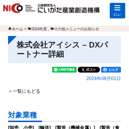
ﾒﾆｭｰ
ホーム
>
2024年度
,
その他メニューのお知らせ
株式会社アイシス – DXパ
ートナー詳細
2024年08月01日
＜一覧にもどる
対象業種
[卸売、小売] [輸送] [製造（機械金属）] [製造（食