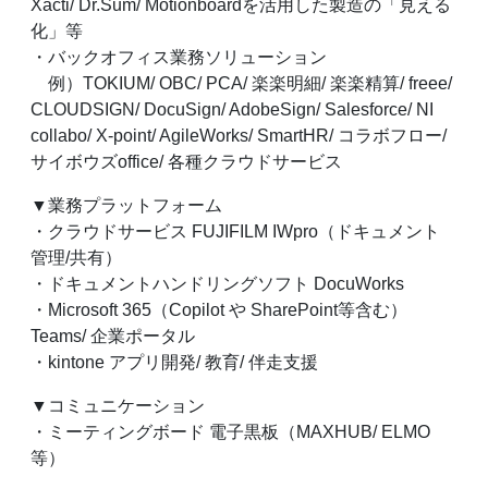
Xacti/ Dr.Sum/ Motionboardを活用した製造の「見える
化」等
・バックオフィス業務ソリューション
例）TOKIUM/ OBC/ PCA/ 楽楽明細/ 楽楽精算/ freee/
CLOUDSIGN/ DocuSign/ AdobeSign/ Salesforce/ NI
collabo/ X-point/ AgileWorks/ SmartHR/ コラボフロー/
サイボウズoffice/ 各種クラウドサービス
▼業務プラットフォーム
・クラウドサービス FUJIFILM IWpro（ドキュメント
管理/共有）
・ドキュメントハンドリングソフト DocuWorks
・Microsoft 365（Copilot や SharePoint等含む）
Teams/ 企業ポータル
・kintone アプリ開発/ 教育/ 伴走支援
▼コミュニケーション
・ミーティングボード 電子黒板（MAXHUB/ ELMO
等）