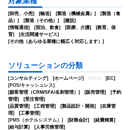
対象業種
[卸売、小売] [輸送] [製造（機械金属）] [製造（食
品）] [製造（その他）] [建設]
[情報通信] [宿泊、飲食] [医療、介護] [教育、保
育] [生活関連サービス]
[その他（あらゆる業種に幅広く対応します）]
ソリューションの分類
[コンサルティング] [ホームページ]
[SNS]
[EC]
[POS/キャッシュレス]
[顧客管理（CRM/SFA/名刺管理）] [販売管理] [予約
管理] [受注管理]
[品質管理] [工程管理] [製品設計・開発] [在庫管
理] [工事管理]
[PMS（ホテルシステム）]
[財務会計] [経費精算]
[給与計算] [人事労務管理]