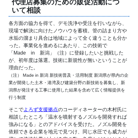
代理店募集のための販促活動につ
いて相談
各方面の協力を得て、デモ洗浄や受注を行いながら、
現場で解決に向けたノウハウを蓄積。管の詰まり方や
水垢の溜まり具合は地域によって全く違うことも分か
った。事業化を進めるにあたり、この技術で
「Made in 新潟」（注）に登録したいと挑戦した
が、初年度は落選。技術に新規性が無いということが
理由だった。
（注） Made in 新潟 新技術普及・活用制度 新潟県が県内の企
業が開発した土木・港湾及び建築分野の新技術を募集し、新
潟県が発注する工事に使用した結果を含めて広く情報提供を
行う制度
そこで
よろず支援拠点
のコーディネーターの木村氏に
相談したところ「温水を噴射するノズルを開発すれば
強みになる」とのアドバイスを受けた。ノズル開発を
依頼できる企業を地元で見つけ、同じ水圧でも威力が