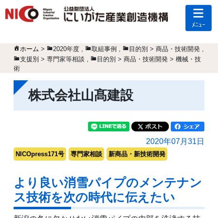
ﾒﾆｭｰ
ホーム
>
2020年度
,
取組事例
,
目的別 > 商品・技術開発
,
支援別 > 専門家等相談
,
目的別 > 商品・技術開発 > 機械・技
術
株式会社山髙建設
2020年07月31日
NICOpress171号
専門家相談
新商品・新技術開発
より良い消雪パイプのメンテナン
ス技術を次の時代に伝えたい