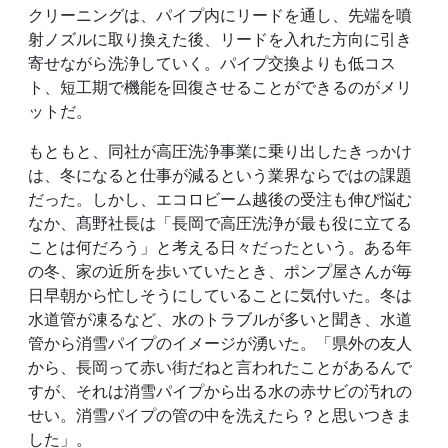
クリーニングは、パイプ内にリードを通し、先端を噴
射ノズルに取り換えた後、リードを入れた方向に引き
寄せながら洗浄していく。パイプ交換よりも低コス
ト、短工期で機能を回復させることができるのがメリ
ットだ。
もともと、同社が高圧洗浄事業に乗り出したきっかけ
は、冬になると仕事が減るという業界ならではの課題
だった。しかし、エコロビーム越後の受注も伸び悩む
なか、髙野社長は「長岡で高圧洗浄が最も役に立てる
ことは何だろう」と考える日々だったという。ある年
の冬、家の近所を歩いていたとき、ポンプ屋さんが毎
日早朝から忙しそうにしていることに気付いた。冬は
水道管が凍るなど、水のトラブルが多いと聞き、水道
管から消雪パイプのイメージが湧いた。「県外の友人
から、長岡って赤い街だねと言われたことがあるんで
すが、それは消雪パイプから出る水の赤サビの汚れの
せい。消雪パイプの管の中を洗えたら？と思いつきま
した」。