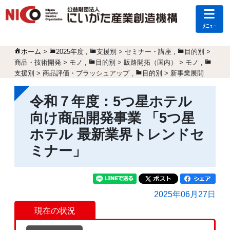
ﾒﾆｭｰ
ホーム
>
2025年度
,
支援別 > セミナー・講座
,
目的別 >
商品・技術開発 > モノ
,
目的別 > 販路開拓（国内） > モノ
,
支援別 > 商品評価・ブラッシュアップ
,
目的別 > 新事業展開
令和７年度：5つ星ホテル
向け商品開発事業 「5つ星
ホテル 最新業界トレンドセ
ミナー」
2025年06月27日
現在の状況