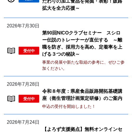
だわりの加工食品を発掘・表彰！販路
拡大を全力応援～
2026年7月30日
第90回NICOクラブセミナー スシロ
ー伝説のトレーナーが直伝する ～離
職を防ぎ、採用力を高め、定着率を上
受付中
げる３つの秘訣～
事業の発展や新たな取組の参考に、ぜひご参
加ください。
2026年7月28日
令和８年度：県産食品販路開拓基礎講
座（衛生管理計画策定研修）のご案内
受付中
申込の受付を開始しました！
2026年7月24日
【よろず支援拠点】無料オンラインセ