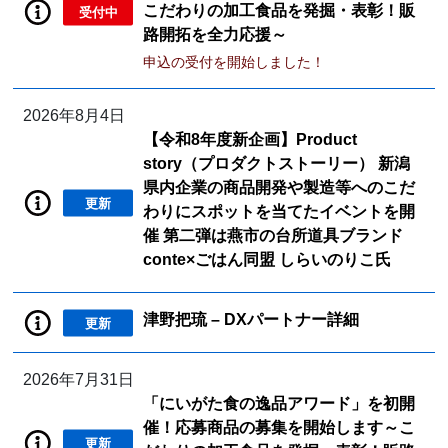
こだわりの加工食品を発掘・表彰！販
受付中
路開拓を全力応援～
申込の受付を開始しました！
2026年8月4日
【令和8年度新企画】Product
story（プロダクトストーリー） 新潟
県内企業の商品開発や製造等へのこだ
更新
わりにスポットを当てたイベントを開
催 第二弾は燕市の台所道具ブランド
conte×ごはん同盟 しらいのりこ氏
津野把琉 – DXパートナー詳細
更新
2026年7月31日
「にいがた食の逸品アワード」を初開
催！応募商品の募集を開始します～こ
更新