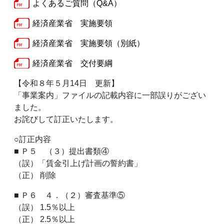
よくあるご質問（Q&A）
経済産業省 実施要領
経済産業省 実施要領（別紙）
経済産業省 交付要綱
【令和８年５月14日 更新】
「事業案内」ファイルの記載内容に一部誤りがござい
ました。
お詫びして訂正いたします。
○訂正内容
■ Ｐ５ （３）提出書類④
（誤）「賃金引上げ計画の誓約書」
（正） 削除
■ Ｐ６ ４．（２）審査基準⑤
（誤） 1.5％以上
（正） 2.5％以上