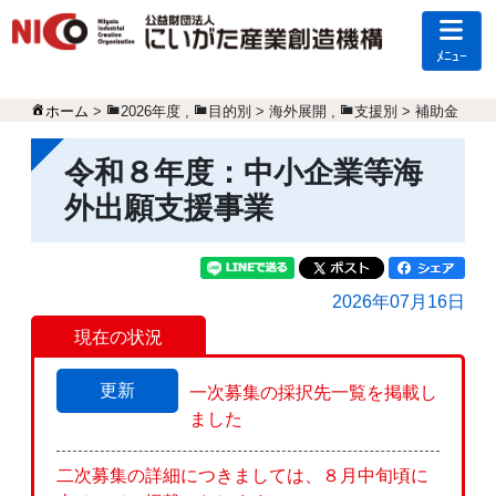
ﾒﾆｭｰ
ホーム
>
2026年度
,
目的別 > 海外展開
,
支援別 > 補助金
令和８年度：中小企業等海
外出願支援事業
2026年07月16日
現在の状況
更新
一次募集の採択先一覧を掲載し
ました
二次募集の詳細につきましては、８月中旬頃に