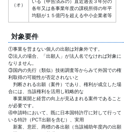
いる（申告済みの）直近過去３年分の
（オ）
各年又は各事業年度の課税所得の年平
均額が１５億円を超える中小企業者等
対象要件
①事業を営まない個人の出願は対象外です。
②法人の場合、「出願人」が法人名でなければ対象に
なりません。
③国内の先行（類似）技術調査等からみて外国での権
利取得の可能性が否定されないと
判断される出願（案件）であり、権利が成立した場
合には、当該権利を活用し戦略的な
事業展開と経営の向上が見込まれる案件であること
が必要です。
④申請時において、既に日本国特許庁に対して行って
いる特許（PCT出願を含む）、実用
新案、意匠、商標の各出願（当該補助年度内の出願