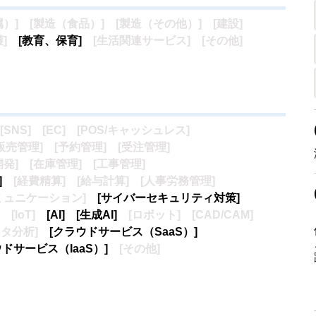
属）]
[製造（食品）]
[製造（その他）]
[建設]
護]
[教育、保育]
[生活関連サービス]
[その他
]
[SNS]
[EC]
[POS/キャッシュレス]
販売管理]
[予約管理]
[受注管理]
開発
]
[在庫管理]
[工事管理]
]
[経費精算]
[給与計算]
[人事労務管理]
ミュニケーション]
[サイバーセキュリティ対策]
[IoT]
[AI]
[生成AI]
[ロボット]
[CAD/CAM]
ータ分析]
[クラウドサービス（SaaS）]
ウドサービス（IaaS）]
[その他]