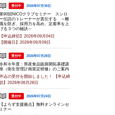
受付中
2026年07月30日
第90回NICOクラブセミナー スシロ
ー伝説のトレーナーが直伝する ～離
職を防ぎ、採用力を高め、定着率を上
げる３つの秘訣～
【申込締切】2026年09月04日
【開催日】2026年09月09日
受付中
2026年07月28日
令和８年度：県産食品販路開拓基礎講
座（衛生管理計画策定研修）のご案内
申込の受付を開始しました！ 【申込締
切】2026年08月28日
受付中
2026年07月24日
【よろず支援拠点】無料オンラインセ
ミナー