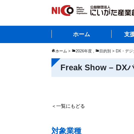
ホーム
支
ホーム
>
2026年度
,
目的別 > DX・デ
Freak Show – 
＜一覧にもどる
対象業種