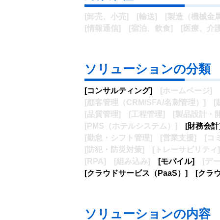
[
卸売、小売] [輸送]
[製造（機械金
[情報通信]
[宿泊、飲食]
[医療、介
ソリューションの分類
[コンサルティング]
[ホームページ]
[顧客管理（CRM/SFA/名刺管理）]
[
[品質管理]
[工程管理]
[製品設計・
[PMS（ホテルシステム）]
[財務会計
[勤怠・シフト管理]
[営業支援]
[コ
[防犯・防災対策]
[トレーサビリティ]
[RPA]
[組み込み]
[モバイル]
[デ
[クラウドサービス（PaaS）]
[クラ
ソリューションの内容