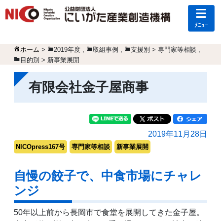
ﾒﾆｭｰ
ホーム
>
2019年度
,
取組事例
,
支援別 > 専門家等相談
,
目的別 > 新事業展開
有限会社金子屋商事
2019年11月28日
NICOpress167号
専門家等相談
新事業展開
自慢の餃子で、中食市場にチャレ
ンジ
50年以上前から長岡市で食堂を展開してきた金子屋。