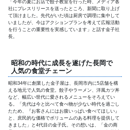
「今年の夏にお店で餃子教室を行った時、メディア各
社にプレスリリースを送ったところ、新聞に取り上げ
て頂けました。先代がいた頃は厨房で調理に集中して
いましたが、今はアクションプランを考えて広報活動
を行うことの重要性を実感しています」と話す金子社
長。
昭和の時代に成長を遂げた長岡で
人気の食堂チェーン
昭和34年に創業した金子屋は、長岡市内に5店舗を構
える地元で人気の食堂。餃子やラーメン、洋風カツ丼
など、幅広い世代に愛されるメニューをそろえてい
る。「先代は今と比べて食べ物が少ない時代を過ごし
たため、『お客さんにはお腹いっぱい食べてほしい』
と、庶民的な価格でボリュームのある料理を提供して
きました」と4代目の金子氏。その想いは、「金の商