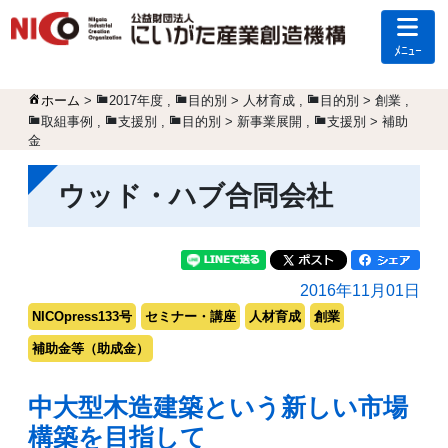
ﾒﾆｭｰ
ホーム
>
2017年度
,
目的別 > 人材育成
,
目的別 > 創業
,
取組事例
,
支援別
,
目的別 > 新事業展開
,
支援別 > 補助
金
ウッド・ハブ合同会社
2016年11月01日
NICOpress133号
セミナー・講座
人材育成
創業
補助金等（助成金）
中大型木造建築という新しい市場
構築を目指して