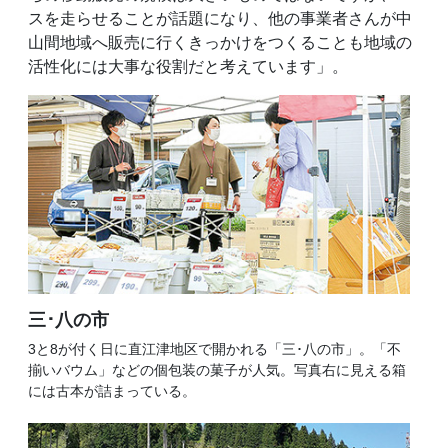
スを走らせることが話題になり、他の事業者さんが中
山間地域へ販売に行くきっかけをつくることも地域の
活性化には大事な役割だと考えています」。
三･八の市
3と8が付く日に直江津地区で開かれる「三･八の市」。「不
揃いバウム」などの個包装の菓子が人気。写真右に見える箱
には古本が詰まっている。