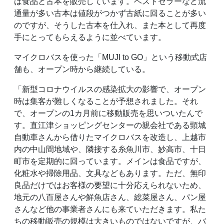
は食品と古本を販売しています。ベストセラーなど流
通量が多い古本は値段がつかず古紙に回ることが多い
のですが、そうした古本を仕入れ、また本として再度
手にとってもらえるように並べています。
マイクロバスを使った「MUJI to GO」という移動式店
舗も、オープン時から継続している。
「新型コロナウイルスの感染拡大の影響で、オープン
時は集客が難しくなることが予想されました。それ
で、オープンの1カ月前に移動販売を思いついたんで
す。直江津ショッピングセンターの親会社である頸城
自動車さんから借りたマイクロバスを改造し、上越市
内の中山間地域や、隣接する糸魚川市、妙高市、十日
町市を定期的に回っています。メインは食品ですが、
化粧水や掃除用品、文具などもあります。ただ、無印
良品だけではお客様の要望に十分応えられないため、
地元の八百屋さんや鮮魚店さん、総菜屋さん、パン屋
さんなど他の事業者さんにも来ていただきます。私た
ちの移動販売の規模は大きいものではないですが、バ