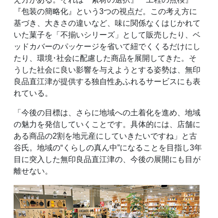
『包装の簡略化』という3つの視点だ。この考え方に
基づき、大きさの違いなど、味に関係なくはじかれて
いた菓子を「不揃いシリーズ」として販売したり、ベ
ッドカバーのパッケージを省いて紐でくくるだけにし
たり、環境･社会に配慮した商品を展開してきた。そ
うした社会に良い影響を与えようとする姿勢は、無印
良品直江津が提供する独自性あふれるサービスにも表
れている。
「今後の目標は、さらに地域への土着化を進め、地域
の魅力を発信していくことです。具体的には、店舗に
ある商品の2割を地元産にしていきたいですね」と古
谷氏。地域の“くらしの真ん中”になることを目指し3年
目に突入した無印良品直江津の、今後の展開にも目が
離せない。