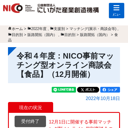
ﾒﾆｭｰ
ホーム
>
2022年度
,
支援別 > マッチング(展示・商談会等)
,
目的別 > 販路開拓（国内）
,
目的別 > 販路開拓（国内） > 食
品
令和４年度：NICO事前マッ
チング型オンライン商談会
【食品】（12月開催）
2022年10月18日
現在の状況
受付終了
12月1日に開催する事前マッチ