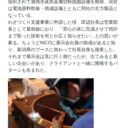
採択されて過熱水蒸気金属切粉脱脂設備を開発、現在
は電池原料乾燥・焼成設備とともに同社の主力製品と
なっている。
わざづくり支援事業に申請した頃、田辺社長は営業部
長として最前線におり、「苦心の末に完成させて特許
まで取った技術を何とか広く知らせたい」との思いが
募る。ちょうどNICOに展示会出展の助成があると知
り、新潟県のブースに加わって社長自身も接客した。
それまで展示会は見に行く側だったが、出てみると新
しい出会いがあり、クライアントと一緒に開発するパ
ターンも生まれた。