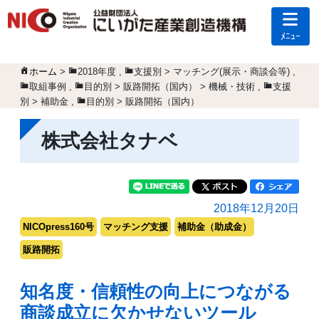
ﾒﾆｭｰ
ホーム
>
2018年度
,
支援別 > マッチング(展示・商談会等)
,
取組事例
,
目的別 > 販路開拓（国内） > 機械・技術
,
支援
別 > 補助金
,
目的別 > 販路開拓（国内）
株式会社タナベ
2018年12月20日
NICOpress160号
マッチング支援
補助金（助成金）
販路開拓
知名度・信頼性の向上につながる
商談成立に欠かせないツール