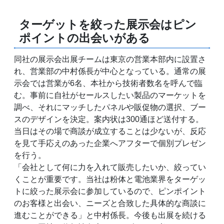
ターゲットを絞った展示会はピン
ポイントの出会いがある
同社の展示会出展チームは東京の営業本部内に設置さ
れ、営業部の中村係長が中心となっている。通常の展
示会では営業が6名、本社から技術者数名を呼んで臨
む。事前に自社がセールスしたい製品のマーケットを
調べ、それにマッチしたパネルや販促物の選択、ブー
スのデザインを決定。案内状は300通ほど送付する。
当日はその場で商談が成立することは少ないが、反応
を見て手応えのあった企業へアフターで個別プレゼン
を行う。
「会社として何に力を入れて販売したいか、絞ってい
くことが重要です。当社は粉体と電池業界をターゲッ
トに絞った展示会に参加しているので、ピンポイント
のお客様と出会い、ニーズと合致した具体的な商談に
進むことができる」と中村係長。今後も出展を続ける