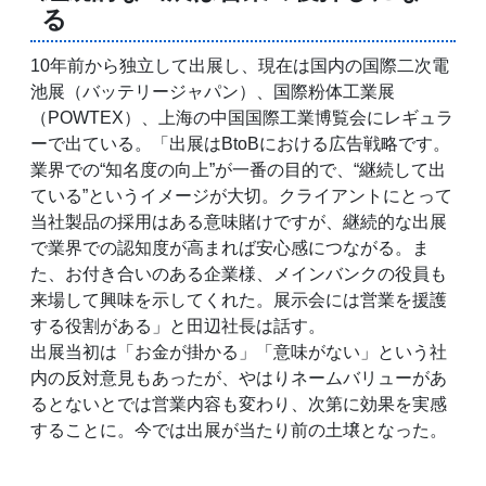
る
10年前から独立して出展し、現在は国内の国際二次電
池展（バッテリージャパン）、国際粉体工業展
（POWTEX）、上海の中国国際工業博覧会にレギュラ
ーで出ている。「出展はBtoBにおける広告戦略です。
業界での“知名度の向上”が一番の目的で、“継続して出
ている”というイメージが大切。クライアントにとって
当社製品の採用はある意味賭けですが、継続的な出展
で業界での認知度が高まれば安心感につながる。ま
た、お付き合いのある企業様、メインバンクの役員も
来場して興味を示してくれた。展示会には営業を援護
する役割がある」と田辺社長は話す。
出展当初は「お金が掛かる」「意味がない」という社
内の反対意見もあったが、やはりネームバリューがあ
るとないとでは営業内容も変わり、次第に効果を実感
することに。今では出展が当たり前の土壌となった。