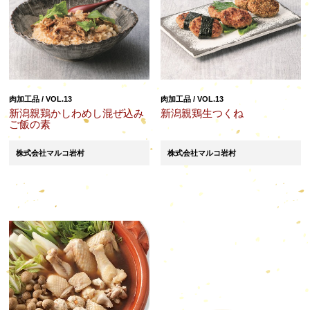
肉加工品 / VOL.13
肉加工品 / VOL.13
新潟親鶏かしわめし混ぜ込み
新潟親鶏生つくね
ご飯の素
株式会社マルコ岩村
株式会社マルコ岩村