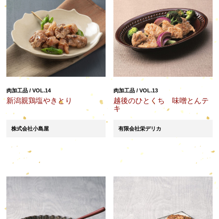
肉加工品 / VOL.14
肉加工品 / VOL.13
新潟親鶏塩やきとり
越後のひとくち 味噌とんテ
キ
株式会社小島屋
有限会社栄デリカ