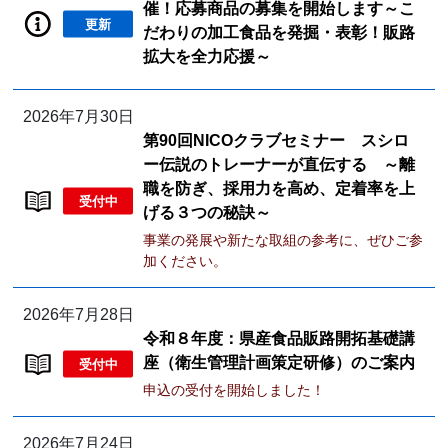
催！応募商品の募集を開始します～こ
更新
だわりの加工食品を発掘・表彰！販路
拡大を全力応援～
2026年7月30日
第90回NICOクラブセミナー スシロ
ー伝説のトレーナーが直伝する ～離
職を防ぎ、採用力を高め、定着率を上
受付中
げる３つの秘訣～
事業の発展や新たな取組の参考に、ぜひご参
加ください。
2026年7月28日
令和８年度：県産食品販路開拓基礎講
座（衛生管理計画策定研修）のご案内
受付中
申込の受付を開始しました！
2026年7月24日