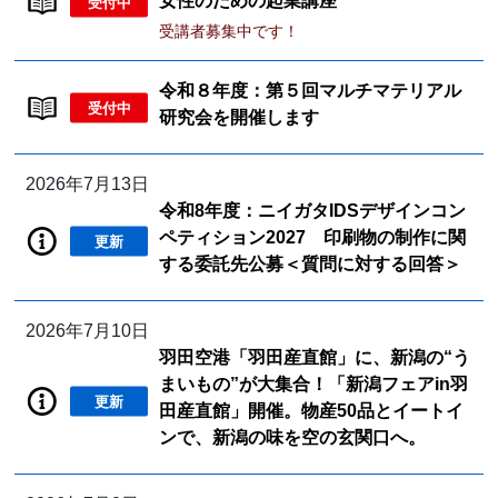
女性のための起業講座
受付中
受講者募集中です！
令和８年度：第５回マルチマテリアル
受付中
研究会を開催します
2026年7月13日
令和8年度：ニイガタIDSデザインコン
ペティション2027 印刷物の制作に関
更新
する委託先公募＜質問に対する回答＞
2026年7月10日
羽田空港「羽田産直館」に、新潟の“う
まいもの”が大集合！「新潟フェアin羽
更新
田産直館」開催。物産50品とイートイ
ンで、新潟の味を空の玄関口へ。