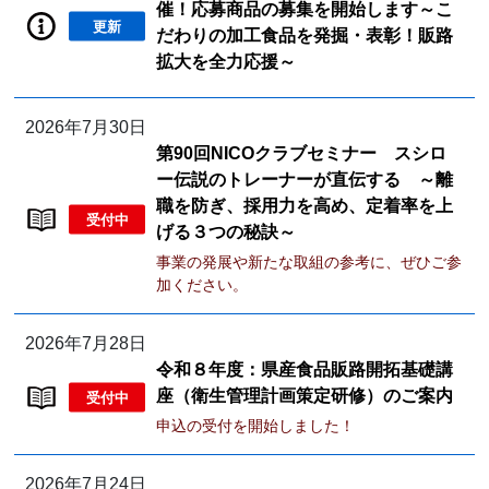
催！応募商品の募集を開始します～こ
更新
だわりの加工食品を発掘・表彰！販路
拡大を全力応援～
2026年7月30日
第90回NICOクラブセミナー スシロ
ー伝説のトレーナーが直伝する ～離
職を防ぎ、採用力を高め、定着率を上
受付中
げる３つの秘訣～
事業の発展や新たな取組の参考に、ぜひご参
加ください。
2026年7月28日
令和８年度：県産食品販路開拓基礎講
座（衛生管理計画策定研修）のご案内
受付中
申込の受付を開始しました！
2026年7月24日