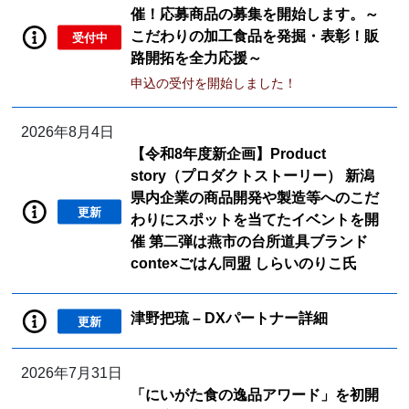
催！応募商品の募集を開始します。～
こだわりの加工食品を発掘・表彰！販
受付中
路開拓を全力応援～
申込の受付を開始しました！
2026年8月4日
【令和8年度新企画】Product
story（プロダクトストーリー） 新潟
県内企業の商品開発や製造等へのこだ
更新
わりにスポットを当てたイベントを開
催 第二弾は燕市の台所道具ブランド
conte×ごはん同盟 しらいのりこ氏
津野把琉 – DXパートナー詳細
更新
2026年7月31日
「にいがた食の逸品アワード」を初開