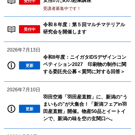
女性のための起業講座
受付中
受講者募集中です！
令和８年度：第５回マルチマテリアル
受付中
研究会を開催します
2026年7月13日
令和8年度：ニイガタIDSデザインコン
ペティション2027 印刷物の制作に関
更新
する委託先公募＜質問に対する回答＞
2026年7月10日
羽田空港「羽田産直館」に、新潟の“う
まいもの”が大集合！「新潟フェアin羽
更新
田産直館」開催。物産50品とイートイ
ンで、新潟の味を空の玄関口へ。