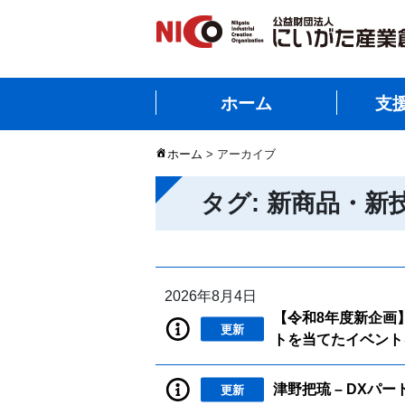
ホーム
支
ホーム
> アーカイブ
タグ:
新商品・新
2026年8月4日
【令和8年度新企画】
更新
トを当てたイベントを
津野把琉 – DXパ
更新