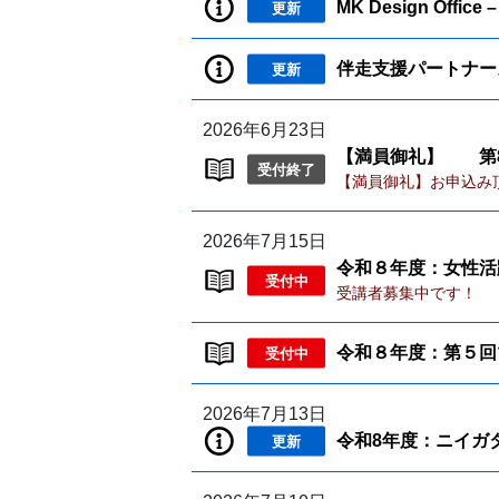
MK Design Offi
更新
伴走支援パートナーズ
更新
2026年6月23日
【満員御礼】 第8
受付終了
【満員御礼】お申込み
2026年7月15日
令和８年度：女性活
受付中
受講者募集中です！
令和８年度：第５
受付中
2026年7月13日
令和8年度：ニイガ
更新