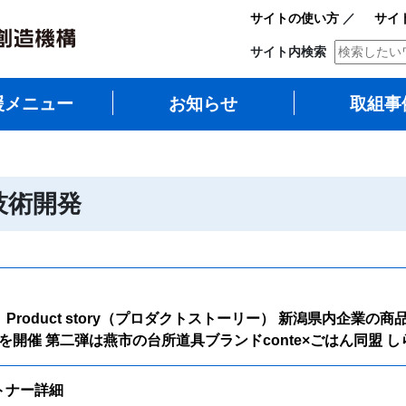
サイトの使い方
／
サイ
サイト内検索
援メニュー
お知らせ
取組事
技術開発
Product story（プロダクトストーリー） 新潟県内企業
開催 第二弾は燕市の台所道具ブランドconte×ごはん同盟 
ートナー詳細