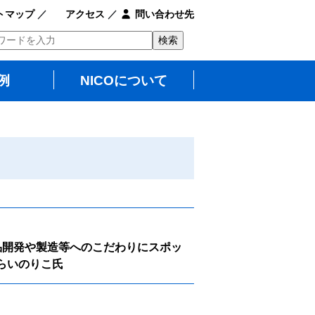
トマップ
／
アクセス
／
問い合わせ先
例
NICOについて
の商品開発や製造等へのこだわりにスポッ
しらいのりこ氏