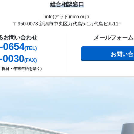
総合相談窓口
info(アット)nico.or.jp
〒950-0078
新潟市中央区万代島5-1
万代島ビル11F
よるお問い合わせ
メールフォーム
-0654
(TEL)
お問い合
-0030
(FAX)
・祝日・年末年始を除く)