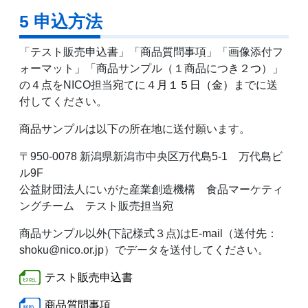
5 申込方法
「テスト販売申込書」「商品質問事項」「画像添付フ
ォーマット」「商品サンプル（１商品につき２
つ
）」
の４点をNICO担当宛てに４
月１５日（金）
までに送
付してください。
商品サンプルは以下の所在地に送付願います。
〒950-0078 新潟県新潟市中央区万代島5-1 万代島ビ
ル9F
公益財団法人にいがた産業創造機構 食品マーケティ
ングチーム テスト販売担当宛
商品サンプル以外(下記様式３点)はE-mail（送付先：
shoku@nico.or.jp）でデータを送付してください。
テスト販売申込書
商品質問事項