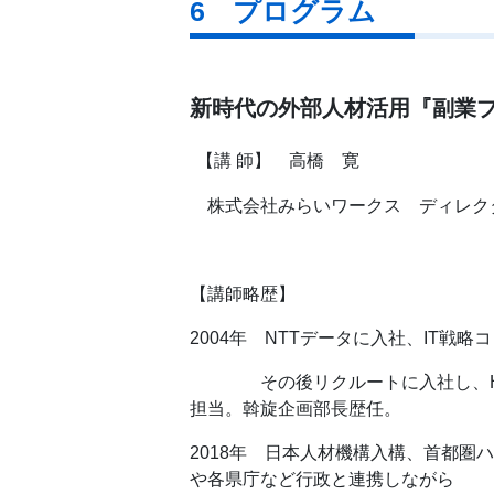
6 プログラム
新時代の外部人材活用『副業
【講 師】
高橋 寛
株式会社みらいワークス ディレクター/Glo
【講師略歴】
2004年 NTTデータに入社、IT戦
その後リクルートに入社し、HR
担当。斡旋企画部長歴任。
2018年 日本人材機構入構、首都
や各県庁など行政と連携しながら