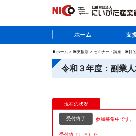
ホーム
支
ホーム
>
支援別 > セミナー・講座
,
目的
令和３年度：副業人
現在の状況
受付終了
参加募集中です。
受付終了しました。