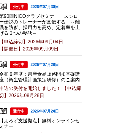
受付中
2026年07月30日
第90回NICOクラブセミナー スシロ
ー伝説のトレーナーが直伝する ～離
職を防ぎ、採用力を高め、定着率を上
げる３つの秘訣～
【申込締切】2026年09月04日
【開催日】2026年09月09日
受付中
2026年07月28日
令和８年度：県産食品販路開拓基礎講
座（衛生管理計画策定研修）のご案内
申込の受付を開始しました！ 【申込締
切】2026年08月28日
受付中
2026年07月24日
【よろず支援拠点】無料オンラインセ
ミナー