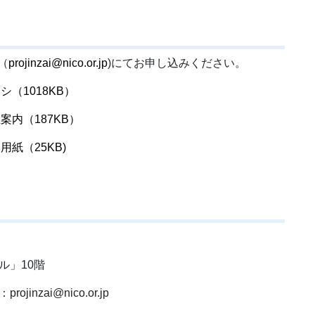
（
projinzai@nico.or.jp
)にてお申し込みください。
（1018KB）
内（187KB）
紙（25KB)
点
ル」10階
jinzai@nico.or.jp