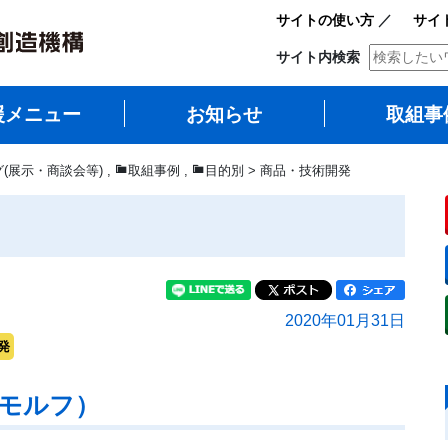
サイトの使い方
／
サイ
サイト内検索
援メニュー
お知らせ
取組事
グ(展示・商談会等)
,
取組事例
,
目的別 > 商品・技術開発
2020年01月31日
発
ビモルフ）