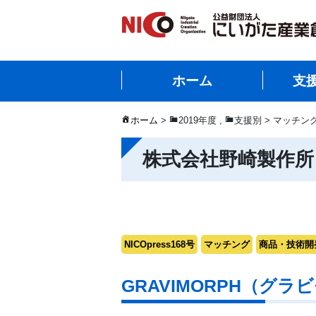
ホーム
支
ホーム
>
2019年度
,
支援別 > マッチン
株式会社野崎製作所
NICOpress168号
マッチング
商品・技術開
GRAVIMORPH（グラ