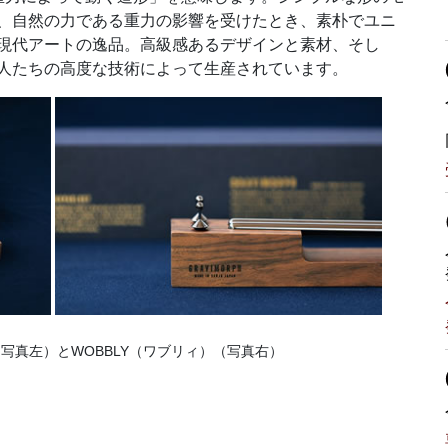
、自然の力である重力の影響を受けたとき、素朴でユニ
現代アートの逸品。高級感あるデザインと素材、そし
人たちの高度な技術によって生産されています。
（写真
左
）とWOBBLY（ワブリィ）（写真
右
）