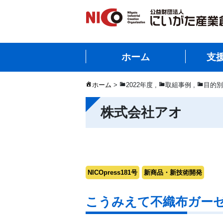
ホーム
支
ホーム
>
2022年度
,
取組事例
,
目的別
株式会社アオ
NICOpress181号
新商品・新技術開発
こうみえて不織布ガー