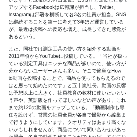
アップするFacebookは広報課が担当し、Twitter、
Instagramは部署を横断して各3名の社員が担当。SNS
は継続することを第一に考えて3年ほど運営している
が、最近は投稿への反応も増え、成長してきた感覚が
あるという。
また、同社では測定工具の使い方を紹介する動画を
2011年頃からYouTubeに投稿している。「当社が扱っ
ている測定工具はニッチな商品が多いので、使い方が
分からないユーザーさんも多い。そこで簡単なHow
to動画を投稿することで、商品を使ってもらえるので
はと思って始めたのです」と五十嵐社長。動画の反響
は予想以上に大きく、社員教育の教材に使いたいとい
う声や、英語版を作ってほしいなどの声があり、これ
まで約120の動画をアップしている。「動画制作も専
任を設けず、営業の社員全員が各自で撮影から編集ま
で行うようにしています。クオリティはあまり高くな
いかもしれませんが、商品について問い合わせがあっ
た場合、各自で動画を作ることができれば、すぐにお