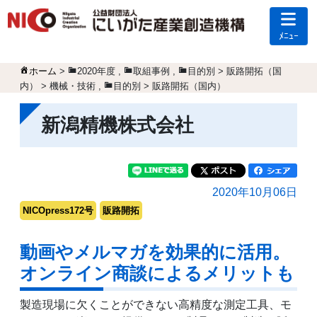
ﾒﾆｭｰ
ホーム
>
2020年度
,
取組事例
,
目的別 > 販路開拓（国
内） > 機械・技術
,
目的別 > 販路開拓（国内）
新潟精機株式会社
2020年10月06日
NICOpress172号
販路開拓
動画やメルマガを効果的に活用。
オンライン商談によるメリットも
製造現場に欠くことができない高精度な測定工具、モ