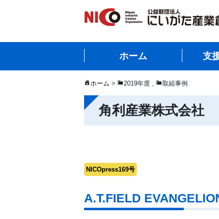
ホーム
支
ホーム
>
2019年度
,
取組事例
角利産業株式会社
NICOpress169号
A.T.FIELD EVANGELI