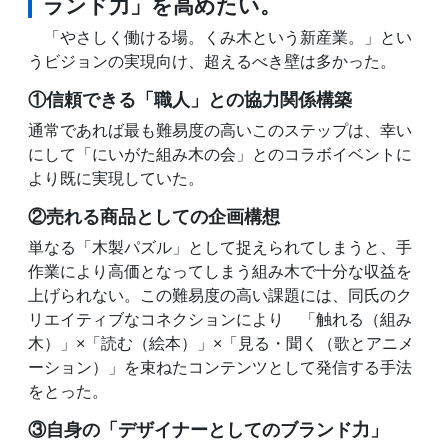
ランド力」を高めたい。
「やさしく働ける場。くみ木という新産業。」とい
うビジョンの実現向け、超えるべき壁は多かった。
①信頼できる「職人」との協力関係構築
通常であれば最も難易度の高いこのステップは、幸い
にして「にいがた組み木の会」とのコラボイベントに
より既に実現していた。
②売れる商品としての企画構想
単なる「木製パズル」として捉えられてしまうと、手
作業により高価となってしまう組み木で十分な収益を
上げられない。この難易度の高い課題には、同氏のク
リエイティブなコネクションにより 「触れる（組み
木）」×「読む（絵本）」×「見る・聞く（歌とアニメ
ーション）」を束ねたコンテンツとして発信する手法
をとった。
③自身の「デザイナーとしてのブランド力」