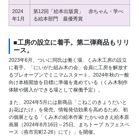
2024
第12回「絵本出版賞」 赤ちゃん・学べ
年1月
る絵本部門 最優秀賞
■工房の設立に着手。第二弾商品もリリ
ース。
2023年6月、ついに同氏は働く場、くみ木工房の設立
に着手。「にいがた組み木の会」会員に工房を解放す
るプレオープンでミニマムスタート。2024年秋の一般
向け本格開放を目標に準備を進めている（くみ木制作
体験や購入ができる場として稼働予定）。
また、2024年5月には新商品「こねこのきょうだいと
お花ばたけ」を発売。情報発信効果を高めるため、初
の個展となる「くみ木の絵本作家 たかいゆきえ絵本原
画展（2024年8月16日～25日、まちトープ カフェスペ
ース（燕市宮町2-26）にて）」を開催。