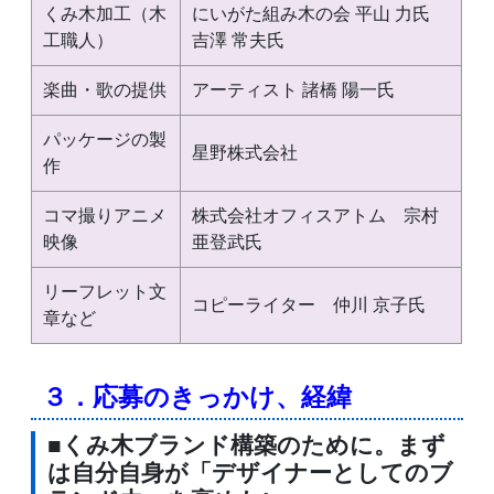
くみ木加工（木
にいがた組み木の会 平山 力氏
工職人）
吉澤 常夫氏
楽曲・歌の提供
アーティスト 諸橋 陽一氏
パッケージの製
星野株式会社
作
コマ撮りアニメ
株式会社オフィスアトム 宗村
映像
亜登武氏
リーフレット文
コピーライター 仲川 京子氏
章など
３．応募のきっかけ、経緯
■くみ木ブランド構築のために。まず
は自分自身が「デザイナーとしてのブ