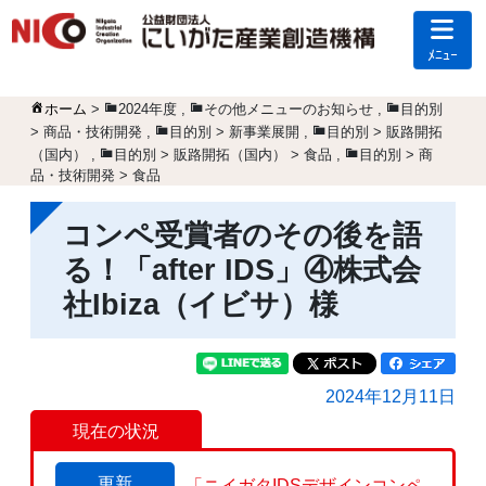
ﾒﾆｭｰ
ホーム
>
2024年度
,
その他メニューのお知らせ
,
目的別
> 商品・技術開発
,
目的別 > 新事業展開
,
目的別 > 販路開拓
（国内）
,
目的別 > 販路開拓（国内） > 食品
,
目的別 > 商
品・技術開発 > 食品
コンペ受賞者のその後を語
る！「after IDS」④株式会
社Ibiza（イビサ）様
2024年12月11日
現在の状況
更新
「ニイガタIDSデザインコンペ