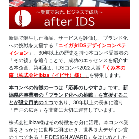
新潟で誕生した商品、サービスを評価し、ブランド化
への挑戦を支援する「
ニイガタIDSデザインコンペテ
ィション
」。30年以上の歴史を持つ本コンペ受賞者の
「その後」を追うことで、成功のエッセンスを紹介す
る本企画。第4回は、IDSコンペ2022大賞
「くみ木の
森（株式会社Ibiza（イビサ）様）」
を特集します。
本コンペの特徴の一つは「応募のしやすさ」
です。
新
潟県内事業者の「ブランド化への挑戦」を支援するこ
とが設立目的の１つ
であり、30年以上の長きに渡り
「門戸の広さ」を非常に大切に運営しています。
株式会社Ibiza様はその特徴を存分に活用。本コンペ受
賞をきっかけに世界に羽ばたき、世界３大デザイン賞
の１つである「iF DESIGN AWARD」をはじめとした