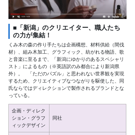
■「新潟」のクリエイター、職人たち
の力が集結！
くみ木の森の作り手たちは企画構想、材料供給（間伐
材）、組み木加工、グラフィック、紡がれる物語、歌
と音楽に至るまで、「新潟にゆかりのあるスペシャリ
スト」によるもの（※英語訳のみ都合により新潟県
外）。 「ただのパズル」と思われない世界観を実現
するため、クリエイティブなつながりを駆使した、同
氏ならではディレクションで製作されるブランドとな
っている。
企画・ディレク
ション・グラフ
同社
ィックデザイン