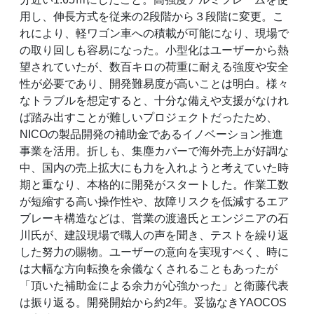
用し、伸長方式を従来の2段階から３段階に変更。こ
れにより、軽ワゴン車への積載が可能になり、現場で
の取り回しも容易になった。小型化はユーザーから熱
望されていたが、数百キロの荷重に耐える強度や安全
性が必要であり、開発難易度が高いことは明白。様々
なトラブルを想定すると、十分な備えや支援がなけれ
ば踏み出すことが難しいプロジェクトだったため、
NICOの製品開発の補助金であるイノベーション推進
事業を活用。折しも、集塵カバーで海外売上が好調な
中、国内の売上拡大にも力を入れようと考えていた時
期と重なり、本格的に開発がスタートした。作業工数
が短縮する高い操作性や、故障リスクを低減するエア
ブレーキ構造などは、営業の渡邉氏とエンジニアの石
川氏が、建設現場で職人の声を聞き、テストを繰り返
した努力の賜物。ユーザーの意向を実現すべく、時に
は大幅な方向転換を余儀なくされることもあったが
「頂いた補助金による余力が心強かった」と衛藤代表
は振り返る。開発開始から約2年。妥協なきYAOCOS