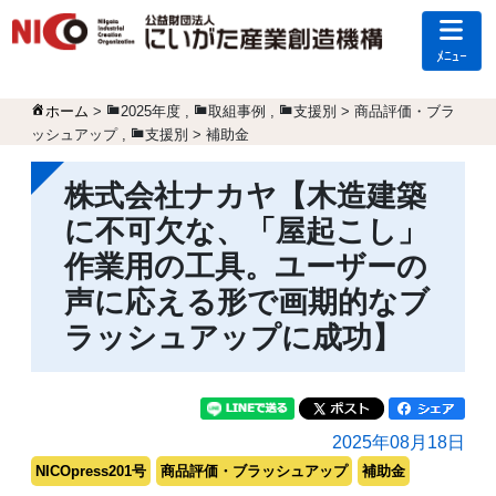
ﾒﾆｭｰ
ホーム
>
2025年度
,
取組事例
,
支援別 > 商品評価・ブラ
ッシュアップ
,
支援別 > 補助金
株式会社ナカヤ【木造建築
に不可欠な、「屋起こし」
作業用の工具。ユーザーの
声に応える形で画期的なブ
ラッシュアップに成功】
2025年08月18日
NICOpress201号
商品評価・ブラッシュアップ
補助金