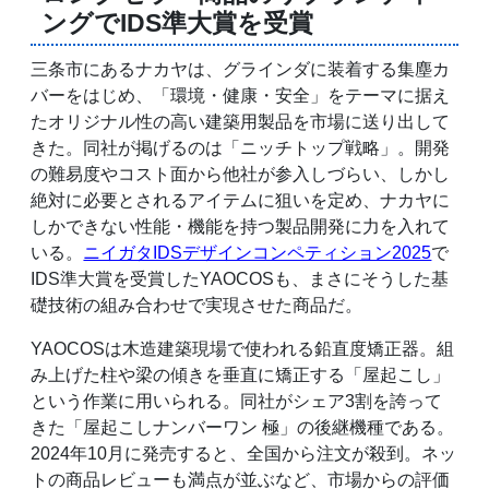
ングでIDS準大賞を受賞
三条市にあるナカヤは、グラインダに装着する集塵カ
バーをはじめ、「環境・健康・安全」をテーマに据え
たオリジナル性の高い建築用製品を市場に送り出して
きた。同社が掲げるのは「ニッチトップ戦略」。開発
の難易度やコスト面から他社が参入しづらい、しかし
絶対に必要とされるアイテムに狙いを定め、ナカヤに
しかできない性能・機能を持つ製品開発に力を入れて
いる。
ニイガタIDSデザインコンペティション2025
で
IDS準大賞を受賞したYAOCOSも、まさにそうした基
礎技術の組み合わせで実現させた商品だ。
YAOCOSは木造建築現場で使われる鉛直度矯正器。組
み上げた柱や梁の傾きを垂直に矯正する「屋起こし」
という作業に用いられる。同社がシェア3割を誇って
きた「屋起こしナンバーワン 極」の後継機種である。
2024年10月に発売すると、全国から注文が殺到。ネッ
トの商品レビューも満点が並ぶなど、市場からの評価