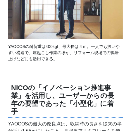
YAOCOSの耐荷重は400kgf、最大長は４ｍ。一人でも扱いや
すい構造で、屋起こし作業のほか、リフォーム現場での鴨居
上げなどにも活用できる。
NICOの「イノベーション推進事
業」を活用し、ユーザーからの長
年の要望であった「小型化」に着
手
YAOCOSの最大の改良点は、収納時の長さを従来の半
分近い1.65ｍにしたこと。高強度アルミフレームを使