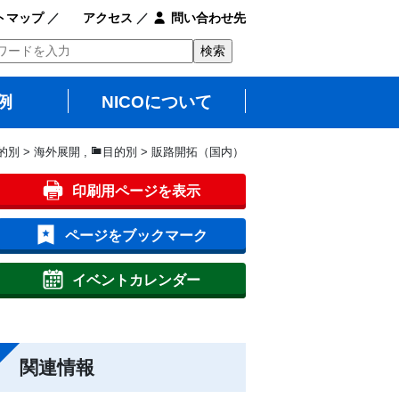
トマップ
／
アクセス
／
問い合わせ先
例
NICOについて
的別 > 海外展開
,
目的別 > 販路開拓（国内）
印刷用ページを表示
ページをブックマーク
イベントカレンダー
関連情報