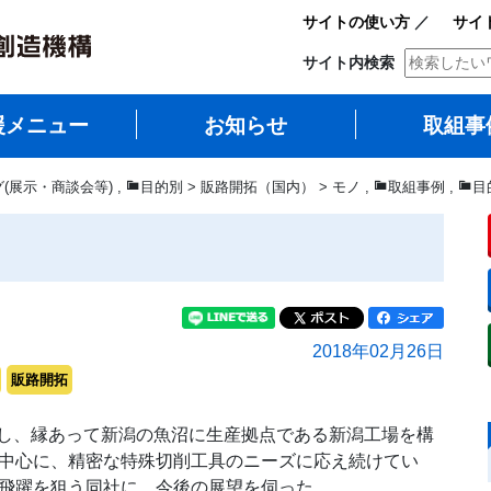
サイトの使い方
／
サイ
サイト内検索
援メニュー
お知らせ
取組事
グ(展示・商談会等)
,
目的別 > 販路開拓（国内） > モノ
,
取組事例
,
目
2018年02月26日
販路開拓
し、縁あって新潟の魚沼に生産拠点である新潟工場を構
を中心に、精密な特殊切削工具のニーズに応え続けてい
る飛躍を狙う同社に、今後の展望を伺った。