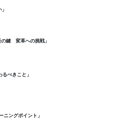
い」
長の鍵 変革への挑戦」
わるべきこと」
ターニングポイント」