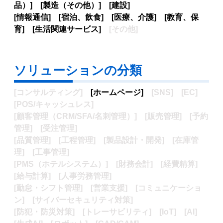
品）] [製造（その他）] [建設]
[情報通信] [宿泊、飲食] [医療、介護] [教育、保
育] [生活関連サービス]
[その他]
ソリューションの分類
[コンサルティング]
[ホームページ]
[SNS] [EC]
[POS/キャッシュレス]
[顧客管理（CRM/SFA/名刺管理）] [販売管理] [予約
管理] [受注管理]
[品質管理] [工程管理] [製品設計・開発] [在庫管
理] [工事管理]
[PMS（ホテルシステム）] [財務会計] [経費精算]
[給与計算] [人事労務管理]
[勤怠・シフト管理] [営業支援] [コミュニケーショ
ン] [サイバーセキュリティ対策]
[防犯・防災対策] [トレーサビリティ] [IoT] [AI]