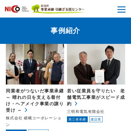
事例紹介
同業者がつないだ事業承継
若い従業員を守りたい 老
～ 晴れの日を支える着付
舗電気工事業がスピード成
け・ヘアメイク事業の譲り
約
受け ～
三明和電気有限会社
株式会社 嵯峨コーポレーショ
第三者承継
建設業
ン