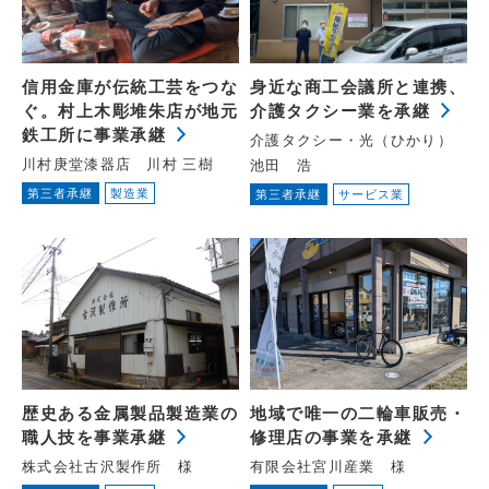
信用金庫が伝統工芸をつな
身近な商工会議所と連携、
ぐ。村上木彫堆朱店が地元
介護タクシー業を承継
鉄工所に事業承継
介護タクシー・光（ひかり）
川村庚堂漆器店 川村 三樹
池田 浩
第三者承継
製造業
第三者承継
サービス業
歴史ある金属製品製造業の
地域で唯一の二輪車販売・
職人技を事業承継
修理店の事業を承継
株式会社古沢製作所 様
有限会社宮川産業 様