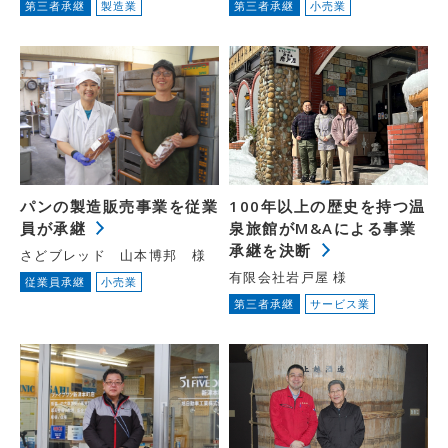
第三者承継
製造業
第三者承継
小売業
パンの製造販売事業を従業
100年以上の歴史を持つ温
員が承継
泉旅館がM&Aによる事業
承継を決断
さどブレッド 山本博邦 様
有限会社岩戸屋 様
従業員承継
小売業
第三者承継
サービス業