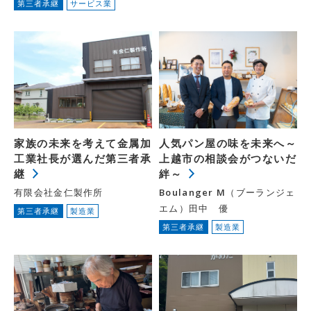
第三者承継
サービス業
家族の未来を考えて金属加
人気パン屋の味を未来へ～
工業社長が選んだ第三者承
上越市の相談会がつないだ
継
絆～
有限会社金仁製作所
Boulanger M（ブーランジェ
エム）田中 優
第三者承継
製造業
第三者承継
製造業