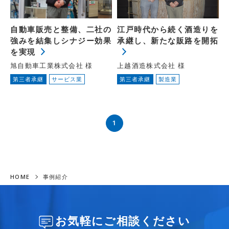
自動車販売と整備、二社の
江戸時代から続く酒造りを
強みを結集しシナジー効果
承継し、新たな販路を開拓
を実現
旭自動車工業株式会社 様
上越酒造株式会社 様
第三者承継
サービス業
第三者承継
製造業
1
HOME
事例紹介
お気軽にご相談ください