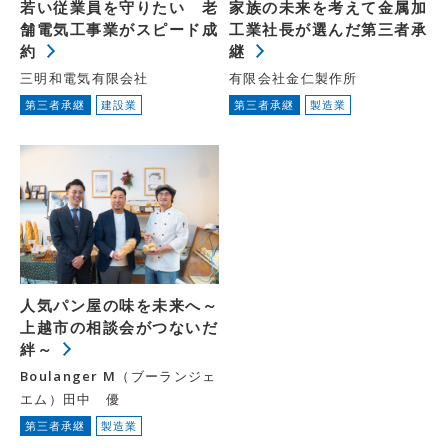
若い従業員を守りたい 老
家族の未来を考えて金属加
舗電気工事業がスピード成
工業社長が選んだ第三者承
約
継
三明和電気有限会社
有限会社金仁製作所
第三者承継
建設業
第三者承継
製造業
人気パン屋の味を未来へ～
上越市の相談会がつないだ
絆～
Boulanger M（ブーランジェ
エム）田中 優
第三者承継
製造業