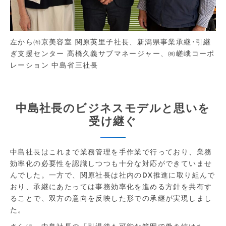
左から㈲京美容室 関原英里子社長、新潟県事業承継･引継
ぎ支援センター 髙橋久義サブマネージャー、㈱嵯峨コーポ
レーション 中島省三社長
中島社長のビジネスモデルと思いを
受け継ぐ
中島社長はこれまで業務管理を手作業で行っており、業務
効率化の必要性を認識しつつも十分な対応ができていませ
んでした。一方で、関原社長は社内のDX推進に取り組んで
おり、承継にあたっては事務効率化を進める方針を共有す
ることで、双方の意向を反映した形での承継が実現しまし
た。