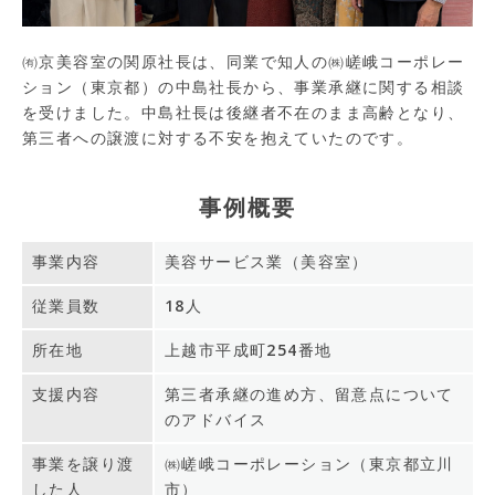
㈲京美容室の関原社長は、同業で知人の㈱嵯峨コーポレー
ション（東京都）の中島社長から、事業承継に関する相談
を受けました。中島社長は後継者不在のまま高齢となり、
第三者への譲渡に対する不安を抱えていたのです。
事例概要
事業内容
美容サービス業（美容室）
従業員数
18人
所在地
上越市平成町254番地
支援内容
第三者承継の進め方、留意点について
のアドバイス
事業を譲り渡
㈱嵯峨コーポレーション（東京都立川
した人
市）