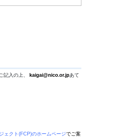
ご記入の上、
kaigai@nico.or.jp
あて
ジェクト(FCP)のホームページ
でご案