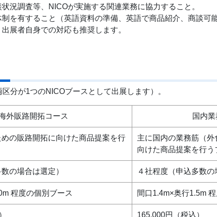
状況調査等、NICOが実施する関連業務に協力すること。
制を有すること（英語資料の準備、英語で商品紹介、商談可能
、出展者自身での対応も推奨します。
区分が1つのNICOブースとして出展します）。
海外販路開拓コース
国内業
ための販路開拓に向けた商品提案を行
主に国内の業務筋（外
向けた商品提案を行う
多数の場合は選定）
４社程度（申込多数の
.0m 程度の個別ブース
間口1.4m×奥行1.5m
込）
165,000円（税込）