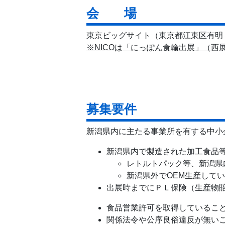
会 場
東京ビッグサイト（東京都江東区有明３-
※NICOは「にっぽん食輸出展」（西
募集要件
新潟県内に主たる事業所を有する中小
新潟県内で製造された加工食品
レトルトパック等、新潟県
新潟県外でOEM生産して
出展時までにＰＬ保険（生産物
食品営業許可を取得しているこ
関係法令や公序良俗違反が無い