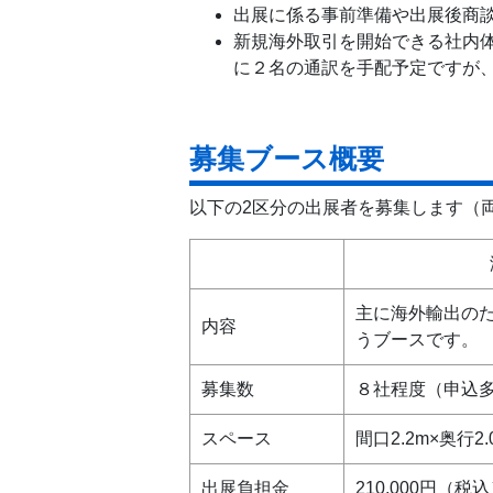
出展に係る事前準備や出展後商談
新規海外取引を開始できる社内体
に２名の通訳を手配予定ですが
募集ブース概要
以下の2区分の出展者を募集します（両
主に海外輸出の
内容
うブースです。
募集数
８社程度（申込
スペース
間口2.2m×奥行2
出展負担金
210,000円（税