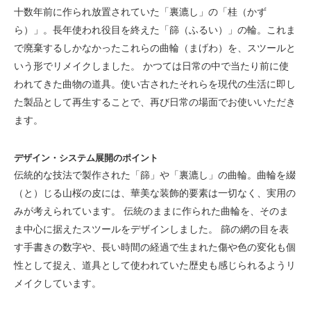
十数年前に作られ放置されていた「裏漉し」の「桂（かず
ら）」。長年使われ役目を終えた「篩（ふるい）」の輪。これま
で廃棄するしかなかったこれらの曲輪（まげわ）を、スツールと
いう形でリメイクしました。 かつては日常の中で当たり前に使
われてきた曲物の道具。使い古されたそれらを現代の生活に即し
た製品として再生することで、再び日常の場面でお使いいただき
ます。
デザイン・システム展開のポイント
伝統的な技法で製作された「篩」や「裏漉し」の曲輪。曲輪を綴
（と）じる山桜の皮には、華美な装飾的要素は一切なく、実用の
みが考えられています。 伝統のままに作られた曲輪を、そのま
ま中心に据えたスツールをデザインしました。 篩の網の目を表
す手書きの数字や、長い時間の経過で生まれた傷や色の変化も個
性として捉え、道具として使われていた歴史も感じられるようリ
メイクしています。