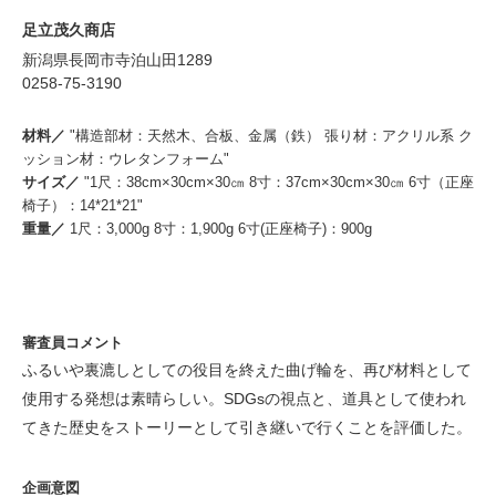
足立茂久商店
新潟県長岡市寺泊山田1289
0258-75-3190
材料／
"構造部材：天然木、合板、金属（鉄） 張り材：アクリル系 ク
ッション材：ウレタンフォーム"
サイズ／
"1尺：38cm×30cm×30㎝ 8寸：37cm×30cm×30㎝ 6寸（正座
椅子）：14*21*21"
重量／
1尺：3,000g 8寸：1,900g 6寸(正座椅子)：900g
審査員コメント
ふるいや裏漉しとしての役目を終えた曲げ輪を、再び材料として
使用する発想は素晴らしい。SDGsの視点と、道具として使われ
てきた歴史をストーリーとして引き継いで行くことを評価した。
企画意図