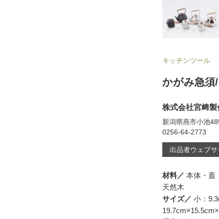
キッチンツール
かがみ急須
株式会社宮﨑製
新潟県燕市小池485
0256-64-2773
出品者ウェブサ
材料／
本体・蓋：
天然木
サイズ／
小：9.3
19.7cm×15.5cm×