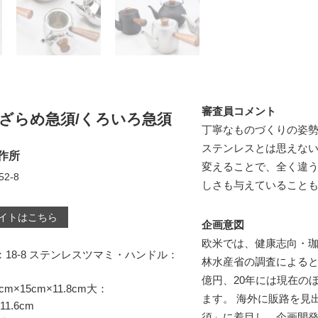
審査員コメント
/ざらめ急須/くろいろ急須
丁寧なものづくりの姿
ステンレスとは思えない
作所
変えることで、全く違
2-8
しさも与えていること
イトはこちら
企画意図
欧米では、健康志向・珈
18-8 ステンレスツマミ・ハンドル：
林水産省の調査によると、2
億円、20年には現在の
cm×15cm×11.8cm大：
ます。 海外に販路を見
11.6cm
須」に着目し、企画開