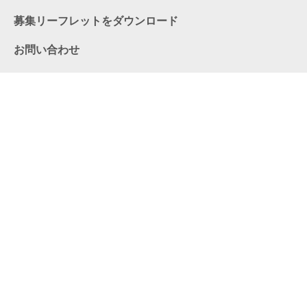
募集リーフレットをダウンロード
お問い合わせ
リンク
プライバシーポリシー
公益財団法人にいがた産業創造機構
〒950-0078
新潟市中央区万代島5番1号万代島ビル11階
TEL025-250-6288 FAX025-246-0030