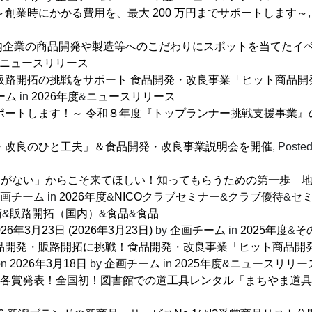
創業時にかかる費用を、最大 200 万円までサポートします～
ーリー）県内企業の商品開発や製造等へのこだわりにスポットを当て
ニュースリリース
販路開拓の挑戦をサポート 食品開発・改良事業「ヒット商品開
ーム
in
2026年度
&
ニュースリリース
ートします！～ 令和８年度『トップランナー挑戦支援事業』
・改良のひと工夫」＆食品開発・改良事業説明会を開催
,
Poste
ことがない」からこそ来てほしい！知ってもらうための第一歩 
画チーム
in
2026年度
&
NICOクラブセミナー
&
クラブ優待
&
セ
術
&
販路開拓（国内）
&
食品
&
食品
026年3月23日
(2026年3月23日)
by
企画チーム
in
2025年度
&
そ
品開発・販路開拓に挑戦！食品開発・改良事業「ヒット商品開
on
2026年3月18日
by
企画チーム
in
2025年度
&
ニュースリリー
26 各賞発表！全国初！図書館での道工具レンタル「まちやま道