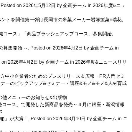
,
Posted on
2026年5月12日
by
企画チーム
in
2026年度
&
ニュ
たイベントを開催第一弾は長岡市の米菓メーカー岩塚製菓×瑞花
,
発コース」「商品ブラッシュアップコース」募集開始
,
の募集開始 ～
,
Posted on
2026年4月2日
by
企画チーム
in
d on
2026年4月2日
by
企画チーム
in
2026年度
&
ニュースリリ
地方中小企業者のためのプレスリリース＆広報・PR入門セミ
ミナーのピックアップ
&
セミナー・講座
&
モノ
&
モノ
&
人材育成
の他メニューのお知らせ
&
出版物
発コース」で開発した新商品を発売～４月に銀座・新潟情報
ス
具箱」が大賞！
,
Posted on
2026年3月10日
by
企画チーム
in
ニ