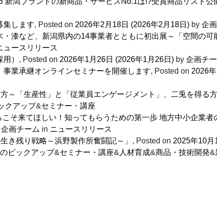
6 新潟ブランドの新商品・サービスNo.1は!?受賞商品リスト公
募集します
,
Posted on
2026年2月18日
(2026年2月18日)
by
企画
木・漆など、新潟県内の14事業者とともに初出展～「空間の可
ニュースリリース
採用）
,
Posted on
2026年1月26日
(2026年1月26日)
by
企画チー
 事業承継オンラインセミナーを開催します
,
Posted on
2026
進め方～「生産性」と「従業員エンゲージメント」、二兎を得る
ックアップ
&
セミナー・講座
」からこそ来てほしい！知ってもらうための第一歩 地方中小企業
y
企画チーム
in
ニュースリリース
場の生き残り戦略～浜野製作所奮闘記～」
,
Posted on
2025年10月
のピックアップ
&
セミナー・講座
&
人材育成
&
商品・技術開発
&