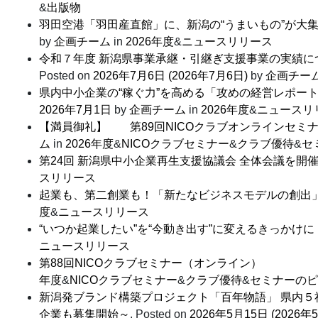
&
出版物
羽田空港「羽田産直館」に、新潟の“うまいもの”が大
by
企画チーム
in
2026年度
&
ニュースリリース
令和７年度 新潟県事業承継・引継ぎ支援事業の実績に
Posted on
2026年7月6日
(2026年7月6日)
by
企画チー
県内中小企業の“稼ぐ力”を高める「攻めの経営レポー
2026年7月1日
by
企画チーム
in
2026年度
&
ニュースリ
【満員御礼】 第89回NICOクラブオンラインセミ
ム
in
2026年度
&
NICOクラブセミナー
&
クラブ優待
&
セ
第24回 新潟県中小企業再生支援協議会 全体会議を開
スリリース
起業も、第二創業も！「新たなビジネスモデルの創出
度
&
ニュースリリース
“いつか起業したい”を“今動き出す”に変えるきっかけ
ニュースリリース
第88回NICOクラブセミナー（オンライン
年度
&
NICOクラブセミナー
&
クラブ優待
&
セミナーのピ
新潟発ブランド構築プロジェクト「百年物語」 県内５
企業も募集開始～
,
Posted on
2026年5月15日
(2026年