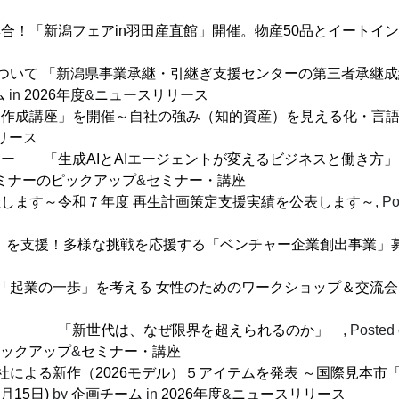
集合！「新潟フェアin羽田産直館」開催。物産50品とイートイ
ついて 「新潟県事業承継・引継ぎ支援センターの第三者承継
ム
in
2026年度
&
ニュースリリース
ト作成講座」を開催～自社の強み（知的資産）を見える化・言
リース
ナー 「生成AIとAIエージェントが変えるビジネスと働き方
ミナーのピックアップ
&
セミナー・講座
催します～令和７年度 再生計画策定支援実績を公表します～
,
Po
」を支援！多様な挑戦を応援する「ベンチャー企業創出事業」
に「起業の一歩」を考える 女性のためのワークショップ＆交流会
） 「新世代は、なぜ限界を超えられるのか」
,
Posted
ックアップ
&
セミナー・講座
社による新作（2026モデル）５アイテムを発表 ～国際見本
5月15日)
by
企画チーム
in
2026年度
&
ニュースリリース