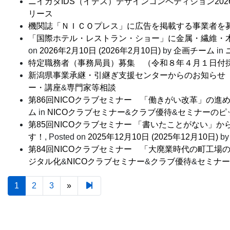
ニイガタIDS（イデス）デザインコンペティション202
リース
機関誌「ＮＩＣＯプレス」に広告を掲載する事業者を
「国際ホテル・レストラン・ショー」に金属・繊維・
on
2026年2月10日
(2026年2月10日)
by
企画チーム
in
特定職務者（事務局員）募集 （令和８年４月１日付
新潟県事業承継・引継ぎ支援センターからのお知らせ
ー・講座
&
専門家等相談
第86回NICOクラブセミナー 「働きがい改革」の
ム
in
NICOクラブセミナー
&
クラブ優待
&
セミナーのピ
第85回NICOクラブセミナー 「書いたことがない
す！
,
Posted on
2025年12月10日
(2025年12月10日)
b
第84回NICOクラブセミナー 「大廃業時代の町工
ジタル化
&
NICOクラブセミナー
&
クラブ優待
&
セミナー
1
2
3
»
Next page
6