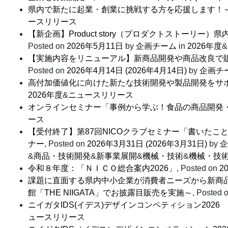
県内で新たに起業・創業に挑戦する方を応援します！～
ースリリース
【新企画】Product story（プロダクトスト
Posted on
2026年5月11日
by
企画チーム
in
2026年度
&
【実施内容をリニューアル】新商品開発や商品改良で
Posted on
2026年4月14日
(2026年4月14日)
by
企画チ
高付加価値化に向けた新たな技術開発や製品開発をサポ
2026年度
&
ニュースリリース
オンラインセミナー「事例から学ぶ！食品の商品開発
ース
【受付終了】第87回NICOクラブセミナー「書いた
ナー
,
Posted on
2026年3月31日
(2026年3月31日)
by
企
&
商品・技術開発
&
新事業展開
&
機械・技術
&
機械・技
令和８年度：「ＮＩＣＯ総合案内2026」
,
Posted on
2
課題に直面する県内中小企業が消費者ニーズから新商
館「THE NIIGATA」でお披露目販売を実施～
,
Posted 
ニイガタIDS(イデス)デザインコンペティション20
ュースリリース