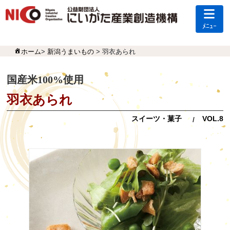
ﾒﾆｭｰ
ホーム
>
新潟うまいもの
> 羽衣あられ
国産米100%使用
羽衣あられ
スイーツ・菓子
VOL.8