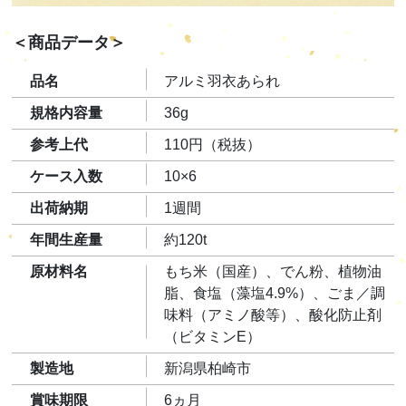
＜商品データ＞
品名
アルミ羽衣あられ
規格内容量
36g
参考上代
110円（税抜）
ケース入数
10×6
出荷納期
1週間
年間生産量
約120t
原材料名
もち米（国産）、でん粉、植物油
脂、食塩（藻塩4.9%）、ごま／調
味料（アミノ酸等）、酸化防止剤
（ビタミンE）
製造地
新潟県柏崎市
賞味期限
6ヵ月