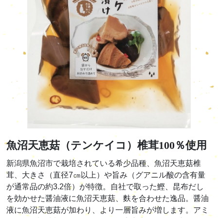
魚沼天恵菇（テンケイコ）椎茸100％使用
新潟県魚沼市で栽培されている希少品種、魚沼天恵菇椎
茸、大きさ（直径7㎝以上）や旨み（グアニル酸の含有量
が通常品の約3.2倍）が特徴。自社で取った鰹、昆布だし
を効かせた醤油液に魚沼天恵菇、麩を合わせた逸品。醤油
液に魚沼天恵菇が加わり、より一層旨みが増します。アミ