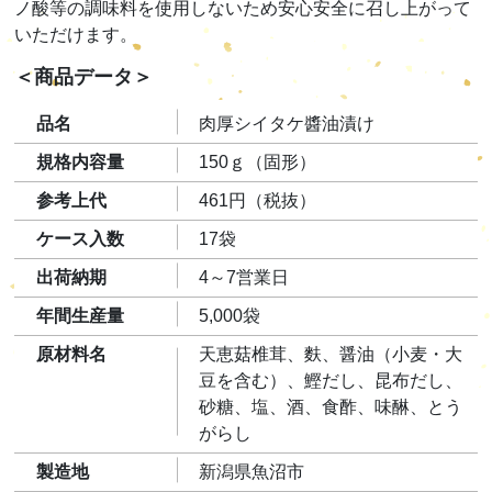
ノ酸等の調味料を使用しないため安心安全に召し上がって
いただけます。
＜商品データ＞
品名
肉厚シイタケ醬油漬け
規格内容量
150ｇ（固形）
参考上代
461円（税抜）
ケース入数
17袋
出荷納期
4～7営業日
年間生産量
5,000袋
原材料名
天恵菇椎茸、麩、醤油（小麦・大
豆を含む）、鰹だし、昆布だし、
砂糖、塩、酒、食酢、味醂、とう
がらし
製造地
新潟県魚沼市