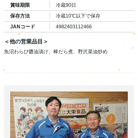
賞味期限
冷蔵90日
保存方法
冷蔵10℃以下で保存
JANコード
4982403112466
＜他の営業品目＞
魚沼わらび醬油漬け、棒だら煮、野沢菜油炒め