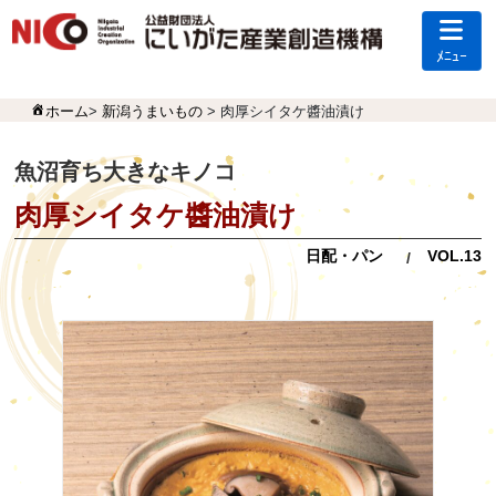
ﾒﾆｭｰ
ホーム
>
新潟うまいもの
> 肉厚シイタケ醬油漬け
魚沼育ち大きなキノコ
肉厚シイタケ醬油漬け
日配・パン
VOL.13