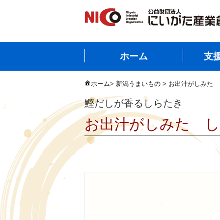
ホーム
支
ホーム
>
新潟うまいもの
> お出汁がしみた
鰹だしが香るしらたき
お出汁がしみた 