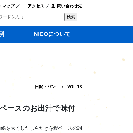
トマップ
／
アクセス
／
問い合わせ先
例
NICOについて
日配・パン
VOL.13
ベースのお出汁で味付
麺線を太くしたしらたきを鰹ベースの調