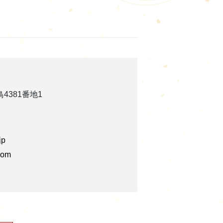
鳥4381番地1
jp
.com