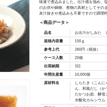
味液で煮込みました。出汁感を強め、
のお供や鍋物、煮物の具材としてその
灰汁抜きや煮込みも不要ですので調理
＜商品データ＞
品名
お出汁がしみた 
規格内容量
150ｇ
参考上代
260円（税抜）
ケース入数
20個
出荷納期
3日
年間生産量
10,000個
原材料名
しらたき（こんに
ん、和風だし（か
だかつお節、酵母
水酸化カルシウム