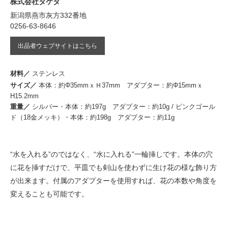
株式会社タケダ
新潟県燕市灰方332番地
0256-63-8646
出品者ウェブサイトはこちら
材料／
ステンレス
サイズ／
本体：約Φ35mmｘＨ37mm アダプター：約Φ15mmｘ
H15.2mm
重量／
シルバー・本体：約197g アダプター：約10g / ピンクゴール
ド（18金メッキ）・本体：約198g アダプター：約11g
“水を入れる”のではなく、“水に入れる”一輪挿しです。本体の穴
に花を挿すだけで、平皿でも剣山を使わずに生け花の様な飾り方
が出来ます。付属のアダプターを使用すれば、花の本数や角度を
変えることも可能です。