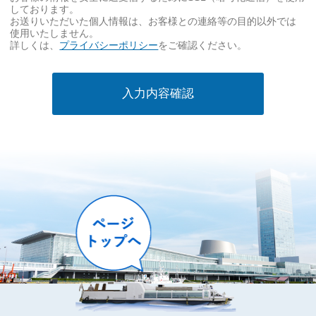
事
しております。
項
お送りいただいた個人情報は、お客様との連絡等の目的以外では
使用いたしません。
必
詳しくは、
プライバシーポリシー
をご確認ください。
須
入力内容確認