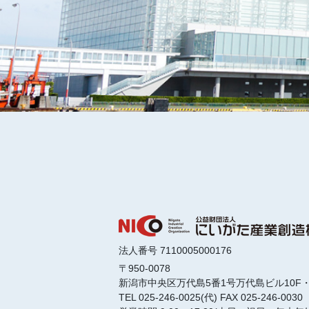
法人番号 7110005000176
〒950-0078
新潟市中央区万代島5番1号
万代島ビル10F・
TEL 025-246-0025(代)
FAX 025-246-0030