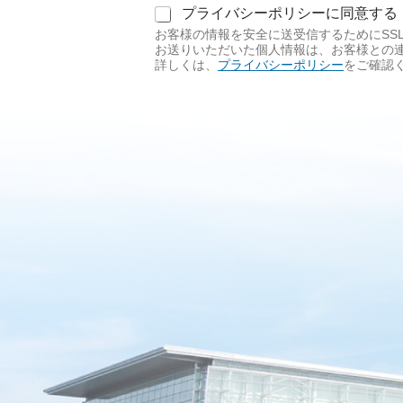
同
プライバシーポリシーに同意する
意
お客様の情報を安全に送受信するためにSS
事
お送りいただいた個人情報は、お客様との
項
詳しくは、
プライバシーポリシー
をご確認
必
須