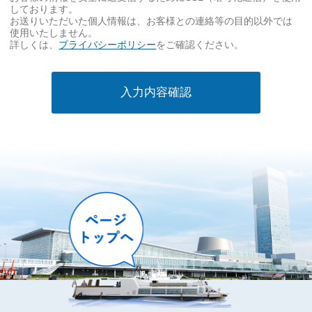
事
しております。
項
お送りいただいた個人情報は、お客様との連絡等の目的以外では
使用いたしません。
必
詳しくは、
プライバシーポリシー
をご確認ください。
須
入力内容確認