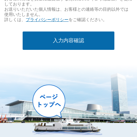
事
しております。
項
お送りいただいた個人情報は、お客様との連絡等の目的以外では
使用いたしません。
必
詳しくは、
プライバシーポリシー
をご確認ください。
須
入力内容確認