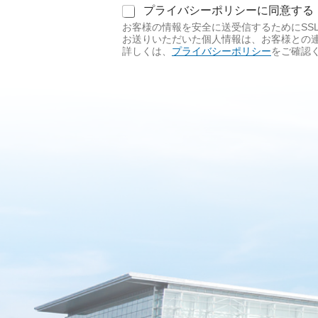
同
プライバシーポリシーに同意する
意
お客様の情報を安全に送受信するためにSS
事
お送りいただいた個人情報は、お客様との
項
詳しくは、
プライバシーポリシー
をご確認
必
須