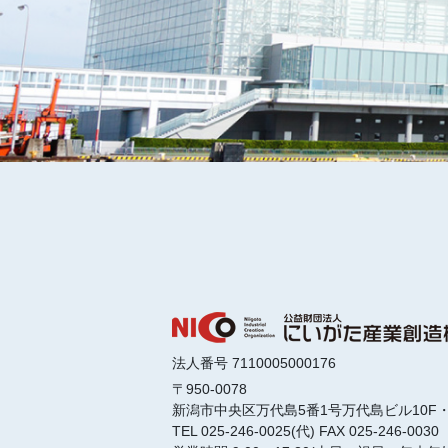
法人番号 7110005000176
〒950-0078
新潟市中央区万代島5番1号
万代島ビル10F・
TEL 025-246-0025(代)
FAX 025-246-0030