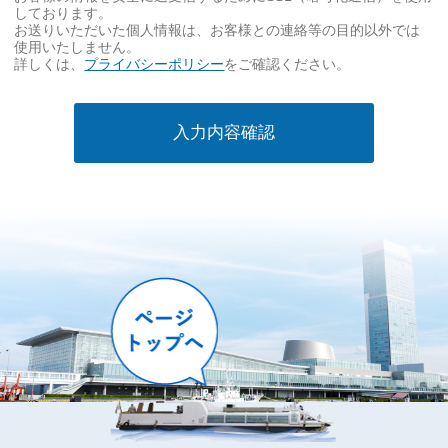
事
しております。
項
お送りいただいた個人情報は、お客様との連絡等の目的以外では
使用いたしません。
必
詳しくは、
プライバシーポリシー
をご確認ください。
須
入力内容確認