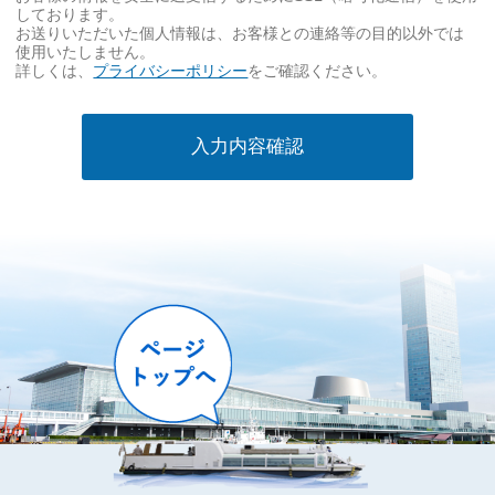
事
しております。
項
お送りいただいた個人情報は、お客様との連絡等の目的以外では
使用いたしません。
必
詳しくは、
プライバシーポリシー
をご確認ください。
須
入力内容確認